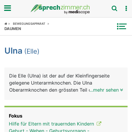
Fokus
BEWEGUNGSAPPARAT
DAUMEN
Krankheitsbilder
Ulna
(Elle)
Symptome
Untersuchungen
Die Elle (Ulna) ist der auf der Kleinfingerseite
News
gelegene Unterarmknochen. Die Ulna
Oberarmknochen den grössten Teil des
...mehr sehen
Ratgeber
Ellenbogengelenks, beim Handgelenk hat sie nur
einen kleinen Anteil.
Rubriken
Fokus
Hilfe für Eltern mit trauernden Kindern
Geburt - Wehen - Geburtsvorgang -