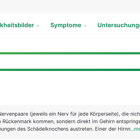
kheitsbilder
Symptome
Untersuchun
ervenpaare (jeweils ein Nerv für jede Körperseite), die nich
 Rückenmark kommen, sondern direkt im Gehirn entspring
ungen des Schädelknochens austreten. Einer der Hirnnerve
...m
anderen versorgen den Kopf und die Halsregion. Die 12 Hir