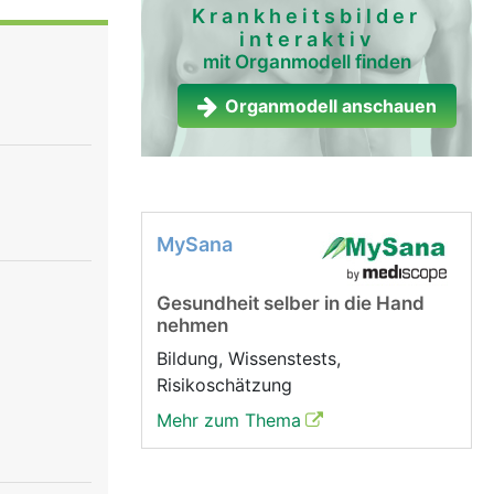
Krankheitsbilder
interaktiv
 Die
mit Organmodell finden
v ist der
en
Organmodell anschauen
teuert die
Hirnnerv
, der für
it dem 10.
MySana
einflusst
und damit
Gesundheit selber in die Hand
n. Der 11.
nehmen
 12.
Bildung, Wissenstests,
Risikoschätzung
Mehr zum Thema