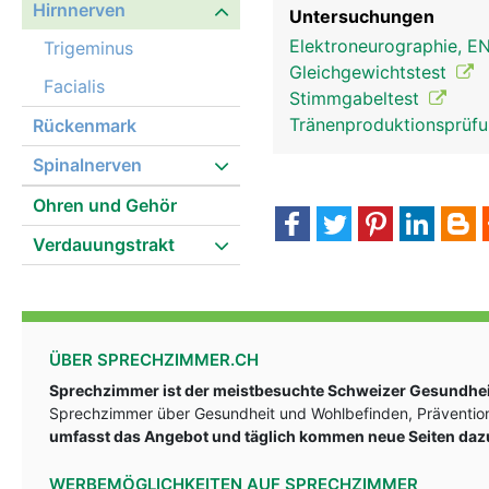
Hirnnerven
Untersuchungen
Elektroneurographie, 
Trigeminus
Gleichgewichtstest
Facialis
Stimmgabeltest
Tränenproduktionsprüf
Rückenmark
Spinalnerven
Ohren und Gehör
Verdauungstrakt
Hirnnerven Frau
ÜBER SPRECHZIMMER.CH
Sprechzimmer ist der meistbesuchte Schweizer Gesundheit
Sprechzimmer über Gesundheit und Wohlbefinden, Prävention
umfasst das Angebot und täglich kommen neue Seiten daz
WERBEMÖGLICHKEITEN AUF SPRECHZIMMER