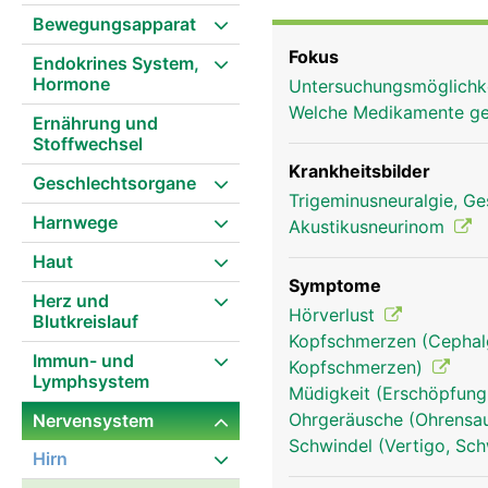
haben folgende Funktionen: Der 1. Hirnnerv ist der Riechnerv für den Geru
Bewegungsapparat
Hirnnerv ist der Sehnerv
Fokus
Endokrines System,
Hirnnerven 3, 4 und 6 s
Hormone
Untersuchungsmöglichk
Drillingsnerv (Trigeminu
Welche Medikamente g
Oberkieferast aufteilt. 
Ernährung und
Stoffwechsel
Kaumuskulatur. Der 7. Hi
Geschmacksempfinden de
Krankheitsbilder
Geschlechtsorgane
ist der Hör- und Gleich
Trigeminusneuralgie, Ge
Harnwege
das Geschmacksempfinde
Akustikusneurinom
Hirnnerv den Gaumen und
Haut
die Herzfunktion und di
Symptome
Herz und
die Tonbildung und zus
Hörverlust
Blutkreislauf
Hirnnerv ist der Schult
Kopfschmerzen (Cephalg
Hirnnerv bewegt die Zu
Immun- und
Kopfschmerzen)
Lymphsystem
Müdigkeit (Erschöpfung
Ohrgeräusche (Ohrensau
Nervensystem
Schwindel (Vertigo, Sch
Hirn