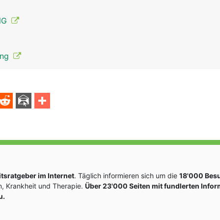
ENG
ung
Hirnnerven Mann
sratgeber im Internet
. Täglich informieren sich um die
18'000 Bes
, Krankheit und Therapie.
Über 23'000 Seiten mit fundlerten Info
u.