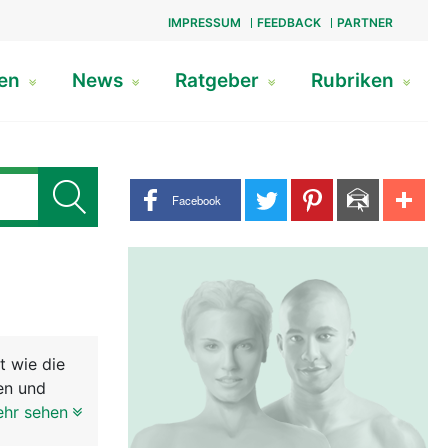
IMPRESSUM
FEEDBACK
PARTNER
gen
News
Ratgeber
Rubriken
Share buttons
Facebook
t wie die
en und
n zieht bis
ehr sehen
nnerven