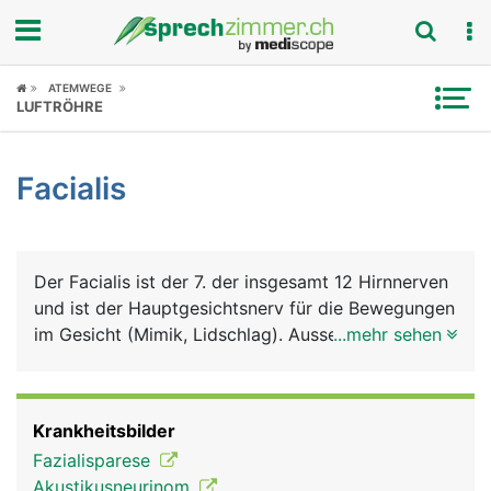
Fokus
ATEMWEGE
LUFTRÖHRE
Krankheitsbilder
Facialis
Symptome
Untersuchungen
Der Facialis ist der 7. der insgesamt 12 Hirnnerven
News
und ist der Hauptgesichtsnerv für die Bewegungen
im Gesicht (Mimik, Lidschlag). Ausserdem steuert
...mehr sehen
Ratgeber
er die Tränen- und Speichelproduktion und leitet
das Geschmacksempfinden der vorderen zwei
Rubriken
Drittel der Zunge zum Hirn.
Krankheitsbilder
Fazialisparese
Akustikusneurinom