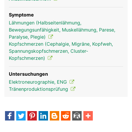
Symptome
Lähmungen (Halbseitenlähmung,
Bewegungsunfähigkeit, Muskellähmung, Parese,
Paralyse, Plegie)
Kopfschmerzen (Cephalgie, Migräne, Kopfweh,
Spannungskopfschmerzen, Cluster-
Facialis Frau
Facialis Mann
Kopfschmerzen)
Untersuchungen
Elektroneurographie, ENG
Tränenproduktionsprüfung