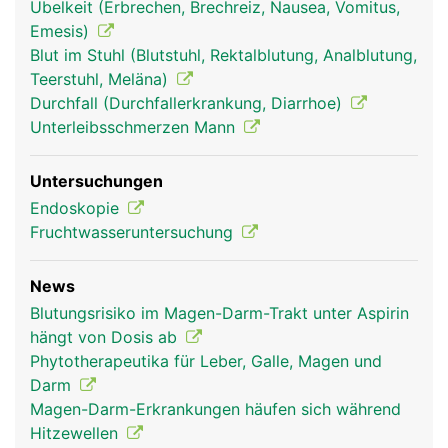
Übelkeit (Erbrechen, Brechreiz, Nausea, Vomitus,
Emesis)
Blut im Stuhl (Blutstuhl, Rektalblutung, Analblutung,
Teerstuhl, Meläna)
Durchfall (Durchfallerkrankung, Diarrhoe)
Unterleibsschmerzen Mann
verdauungstrakt
verdauungstrakt
Kopf Links Frau
Untersuchungen
frau
mann
Endoskopie
Fruchtwasseruntersuchung
News
Blutungsrisiko im Magen-Darm-Trakt unter Aspirin
hängt von Dosis ab
Phytotherapeutika für Leber, Galle, Magen und
Darm
Magen-Darm-Erkrankungen häufen sich während
Kopf Links Mann
Hitzewellen