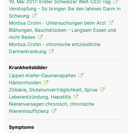
19. Mai 2017: Erster Schweizer Welt-CED-Tag
Speicheldrüsen vermischt. Der Speichel macht
Verstopfung - So bringen Sie den lahmen Darm in
feste Bissen gleitfähig und leitet die Verdauung
Schwung
der zuckerhaltigen Lebensmittel (Kohlenhydrate)
Morbus Crohn - Untersuchungen beim Arzt
ein. In Magen und Darm wird die Nahrung weiter
Blähungen, Bauchdrücken - Langsam Essen und
aufgespalten ("verdaut"). Dabei helfen die
nicht Reden
Verdauungssäfte der Bauchspeicheldrüse und die
Morbus Crohn - chronische entzündliche
Galle aus der Leber. Wichtige Nährstoffe werden
Darmerkrankung
vom Darm über die Schleimhaut ins Blut
aufgenommen und gelangen über die Pfortader in
die Leber, dem wichtigsten Stoffwechselorgan im
Krankheitsbilder
Körper, wo sie gespeichert und weiter verarbeitet
Lippen-Kiefer-Gaumenspalten
werden. Unverdauliche Nahrungsbestandteile
Hämorrhoiden
werden als Stuhl aus dem Körper ausgeschieden.
Zöliakie, Glutenunverträglichkeit, Sprue
Der Darminhalt wird dabei durch kräftige,
Leberentzündung, Hepatitis
wellenförmige Darmbewegungen (Peristaltik)
Nierenversagen chronisch, chronische
durch den Verdauungstrakt transportiert.
Niereninsuffizienz
Symptome