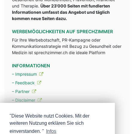
und Therapie.
Über 23'000 Seiten mit fundlerten
Informationen umfasst das Angebot und täglich
kommen neue Seiten dazu.
WERBEMÖGLICHKEITEN AUF SPRECHZIMMER
Für Ihre Werbebotschaft, PR-Kampagne oder
Kommunikationsstrategie mit Bezug zu Gesundheit oder
Medizin ist sprechzimmer.ch die ideale Platform
INFORMATIONEN
– Impressum
– Feedback
– Partner
– Disclaimer
– Datenschutzerklärung / Privacy Policy
"Diese Website nutzt Cookies. Mit der
weiteren Nutzung erklären Sie sich
– Werbung
einverstanden. "
Infos
– Mehr über unsere Experten