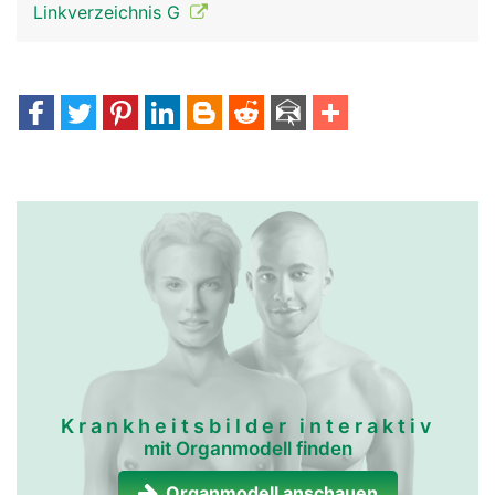
Linkverzeichnis G
Krankheitsbilder interaktiv
mit Organmodell finden
Organmodell anschauen