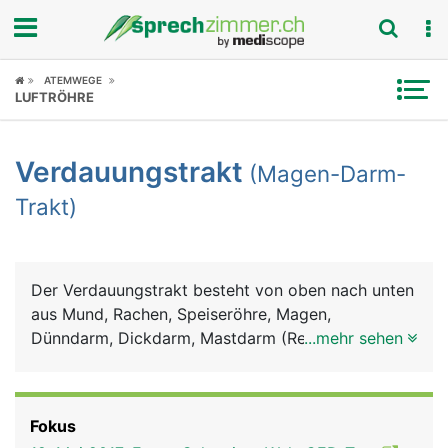
Fokus
ATEMWEGE
LUFTRÖHRE
Krankheitsbilder
Verdauungstrakt
(Magen-Darm-
Symptome
Trakt)
Untersuchungen
News
Der Verdauungstrakt besteht von oben nach unten
aus Mund, Rachen, Speiseröhre, Magen,
Ratgeber
Dünndarm, Dickdarm, Mastdarm (Rektum) und
...mehr sehen
Anus (After). Zum Verdauungssystem gehören
Rubriken
ausserdem die Bauchspeicheldrüse, die Leber und
die Gallenblase. Im Mund wird die Nahrung mit den
Fokus
Zähnen zerkleinert und mit dem Sekret der