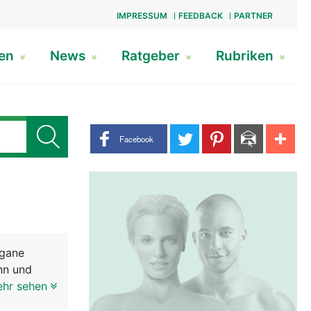
IMPRESSUM
FEEDBACK
PARTNER
gen
News
Ratgeber
Rubriken
Share buttons
Facebook
rgane
nn und
 der Frau.
ehr sehen