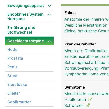
Samenblasen, Samenleite
Bewegungsapparat
Eileiter und Eierstöcke
Fokus
Endokrines System,
Geschlechtsorgane dien
Hormone
Anatomie der inneren w
Befriedigung der sexuel
Weibliche Menstruation
Ernährung und
Kleine, praktische Gesu
Stoffwechsel
Geschlechtsorgane
Krankheitsbilder
Hoden
Myom der Gebärmutter
Erektionsprobleme, Erek
Prostata
Schwangerschaftsbedin
Penis
Vorhautverengung, Phi
Lymphogranuloma vene
Brust
Eierstöcke
Symptome
Eileiter
Menstruationsbeschwe
Hautknoten
Gebärmutter
Schwitzen