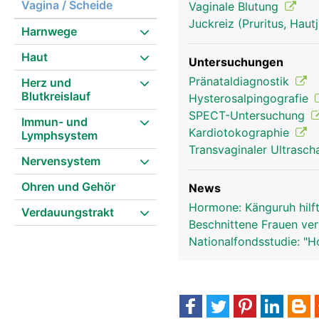
Vagina / Scheide
Vaginale Blutung
Juckreiz (Pruritus, Hau
Harnwege
Geschlechtsorgane Frau
Haut
Untersuchungen
Pränataldiagnostik
Herz und
Blutkreislauf
Hysterosalpingografie
SPECT-Untersuchung
Immun- und
Kardiotokographie
Lymphsystem
Transvaginaler Ultrasch
Nervensystem
Ohren und Gehör
News
Hormone: Känguruh hilf
Verdauungstrakt
Beschnittene Frauen ver
Nationalfondsstudie: "