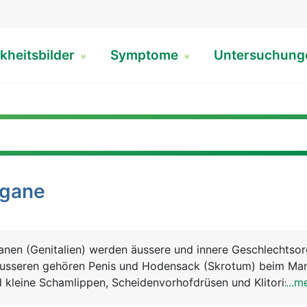
kheitsbilder
Symptome
Untersuchun
rgane
anen (Genitalien) werden äussere und innere Geschlechtso
äusseren gehören Penis und Hodensack (Skrotum) beim Ma
kleine Schamlippen, Scheidenvorhofdrüsen und Klitoris bei
...m
echtsorganen zählen beim Mann die Hoden, Nebenhoden,