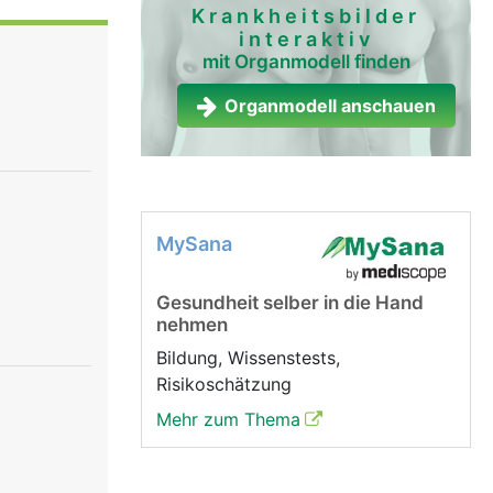
ärmutter,
Krankheitsbilder
interaktiv
nen. Die
mit Organmodell finden
ie zur
 von Urin.
Organmodell anschauen
MySana
Gesundheit selber in die Hand
nehmen
Bildung, Wissenstests,
Risikoschätzung
Mehr zum Thema