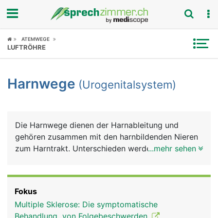
Fokus
ATEMWEGE
LUFTRÖHRE
Krankheitsbilder
Harnwege
(Urogenitalsystem)
Symptome
Untersuchungen
Die Harnwege dienen der Harnableitung und
News
gehören zusammen mit den harnbildenden Nieren
zum Harntrakt. Unterschieden werden anatomisch
...mehr sehen
Ratgeber
ein oberer und ein unterer Harntrakt. Zum oberen
zählen die Nieren und die Harnleiter (Ureter), zum
Rubriken
unteren die Harnblase und die Harnröhre (Urethra).
Fokus
Die Nieren dienen der Harnbildung, die Harnleiter
Multiple Sklerose: Die symptomatische
zum Harntransport in die Blase, die Harnblase zur
Behandlung von Folgebeschwerden