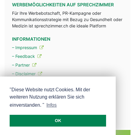
WERBEMÖGLICHKEITEN AUF SPRECHZIMMER
Für Ihre Werbebotschaft, PR-Kampagne oder
Kommunikationsstrategie mit Bezug zu Gesundheit oder
Medizin ist sprechzimmer.ch die ideale Platform
INFORMATIONEN
– Impressum
– Feedback
– Partner
– Disclaimer
– Datenschutzerklärung / Privacy Policy
"Diese Website nutzt Cookies. Mit der
weiteren Nutzung erklären Sie sich
– Werbung
einverstanden. "
Infos
– Mehr über unsere Experten
OK
MEDISCOPE AG E-MAIL:
INFO@MEDISCOPE.CH