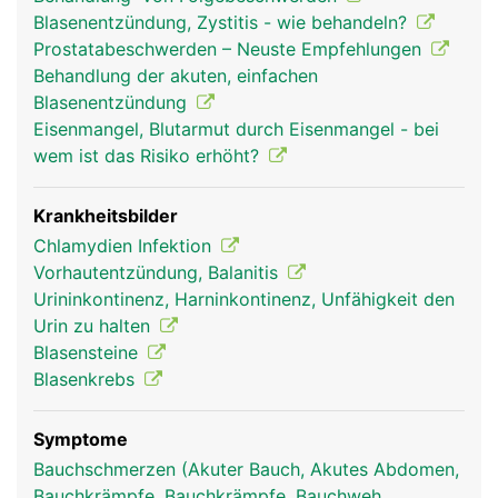
Harnspeicherung und die Harnröhre zur
Blasenentzündung, Zystitis - wie behandeln?
Harnausscheidung.
Prostatabeschwerden – Neuste Empfehlungen
Behandlung der akuten, einfachen
Blasenentzündung
Eisenmangel, Blutarmut durch Eisenmangel - bei
wem ist das Risiko erhöht?
Krankheitsbilder
Chlamydien Infektion
Vorhautentzündung, Balanitis
Urininkontinenz, Harninkontinenz, Unfähigkeit den
Urin zu halten
Blasensteine
Blasenkrebs
Symptome
Bauchschmerzen (Akuter Bauch, Akutes Abdomen,
Bauchkrämpfe, Bauchkrämpfe, Bauchweh,