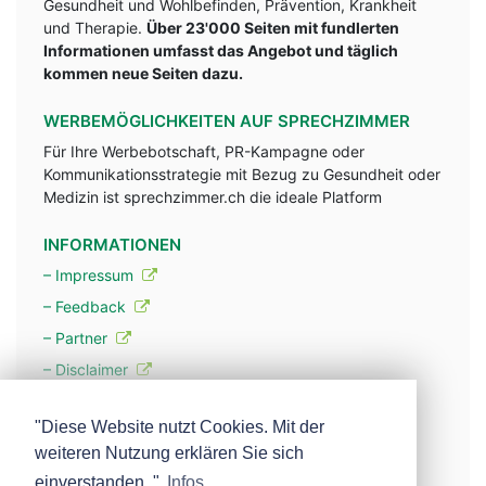
Gesundheit und Wohlbefinden, Prävention, Krankheit
und Therapie.
Über 23'000 Seiten mit fundlerten
Informationen umfasst das Angebot und täglich
kommen neue Seiten dazu.
WERBEMÖGLICHKEITEN AUF SPRECHZIMMER
Für Ihre Werbebotschaft, PR-Kampagne oder
Kommunikationsstrategie mit Bezug zu Gesundheit oder
Medizin ist sprechzimmer.ch die ideale Platform
INFORMATIONEN
– Impressum
– Feedback
– Partner
– Disclaimer
– Datenschutzerklärung / Privacy Policy
"Diese Website nutzt Cookies. Mit der
weiteren Nutzung erklären Sie sich
– Werbung
einverstanden. "
Infos