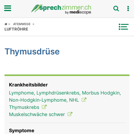
Fokus
ATEMWEGE
LUFTRÖHRE
Krankheitsbilder
Thymusdrüse
Symptome
Untersuchungen
News
Krankheitsbilder
Lymphome, Lymphdrüsenkrebs, Morbus Hodgkin,
Ratgeber
Non-Hodgkin-Lymphome, NHL
Thymuskrebs
Rubriken
Muskelschwäche schwer
Symptome