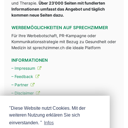
und Therapie.
Über 23'000 Seiten mit fundlerten
Informationen umfasst das Angebot und täglich
kommen neue Seiten dazu.
WERBEMÖGLICHKEITEN AUF SPRECHZIMMER
Für Ihre Werbebotschaft, PR-Kampagne oder
Kommunikationsstrategie mit Bezug zu Gesundheit oder
Medizin ist sprechzimmer.ch die ideale Platform
INFORMATIONEN
– Impressum
– Feedback
– Partner
– Disclaimer
– Datenschutzerklärung / Privacy Policy
"Diese Website nutzt Cookies. Mit der
weiteren Nutzung erklären Sie sich
– Werbung
einverstanden. "
Infos
– Mehr über unsere Experten