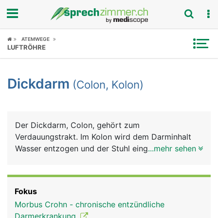
Fokus
ATEMWEGE
LUFTRÖHRE
Krankheitsbilder
Dickdarm
(Colon, Kolon)
Symptome
Untersuchungen
Der Dickdarm, Colon, gehört zum
News
Verdauungstrakt. Im Kolon wird dem Darminhalt
Wasser entzogen und der Stuhl eingedickt, der mit
...mehr sehen
Ratgeber
der Darmbewegung in den Enddarm transportiert
wird.
Rubriken
Fokus
Morbus Crohn - chronische entzündliche
Darmerkrankung