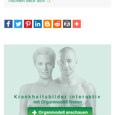
Tischlein deck dich
Krankheitsbilder interaktiv
mit Organmodell finden
Organmodell anschauen