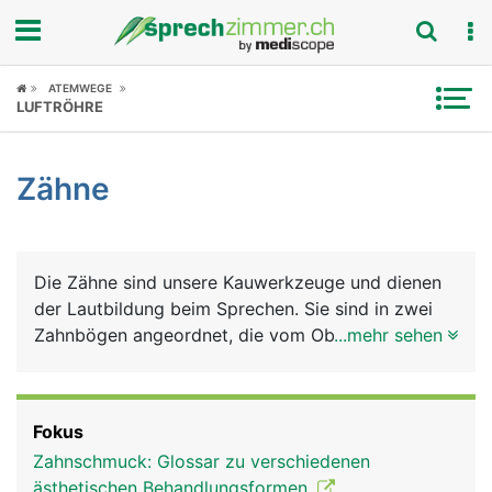
Fokus
ATEMWEGE
LUFTRÖHRE
Krankheitsbilder
Zähne
Symptome
Untersuchungen
Die Zähne sind unsere Kauwerkzeuge und dienen
News
der Lautbildung beim Sprechen. Sie sind in zwei
Zahnbögen angeordnet, die vom Oberkiefer- und
...mehr sehen
Ratgeber
vom Unterkiefer getragen werden. Jeder Mensch
hat im Leben zwei natürliche Zahnsätze (Gebisse):
Rubriken
Das Milchgebiss aus 20 Milchzähnen, das im
Fokus
mittleren Kindesalter vom bleibenden Gebiss
Zahnschmuck: Glossar zu verschiedenen
ersetzt wird, das aus 32 Zähnen besteht: auf jeder
ästhetischen Behandlungsformen