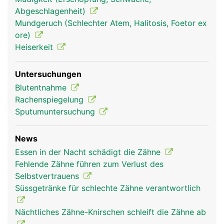
die über die Wurzelkanäle in die Zahnhöhle
Abgeschlagenheit)
gelangen. Der Zahnfleischrand ist nicht mit dem
Mundgeruch (Schlechter Atem, Halitosis, Foetor ex
Zahnschmelz verwachsen, sondern erst mit der
ore)
tiefer liegenden Wurzelhaut, wodurch sich im
Heiserkeit
Bereich des Zahnhalses eine natürliche
Zahnfleischtasche bildet, die normalerweise
Untersuchungen
maximal zwei bis drei Millimeter tief ist.
Blutentnahme
Rachenspiegelung
Sputumuntersuchung
News
Essen in der Nacht schädigt die Zähne
Fehlende Zähne führen zum Verlust des
Selbstvertrauens
Süssgetränke für schlechte Zähne verantwortlich
Nächtliches Zähne-Knirschen schleift die Zähne ab