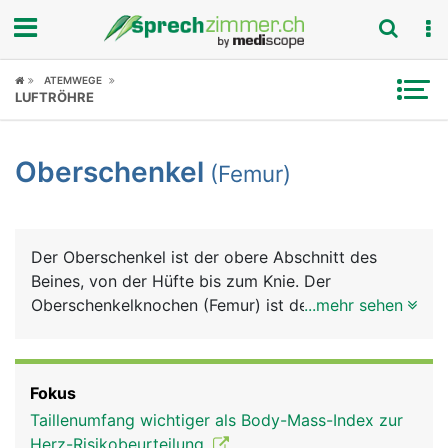
Fokus
ATEMWEGE
LUFTRÖHRE
Krankheitsbilder
Oberschenkel
(Femur)
Symptome
Untersuchungen
Der Oberschenkel ist der obere Abschnitt des
News
Beines, von der Hüfte bis zum Knie. Der
Oberschenkelknochen (Femur) ist der längste und
...mehr sehen
Ratgeber
durch seine besondere Bauweise auch der
kräftigste Röhrenknochen im Körper. Er macht
Rubriken
etwa ein Viertel der gesamten Körperlänge aus. Er
Fokus
besteht von oben nach unten aus dem kugeligen
Taillenumfang wichtiger als Body-Mass-Index zur
Kopf (Hüftkopf), einem kurzen Hals
Herz-Risikobeurteilung