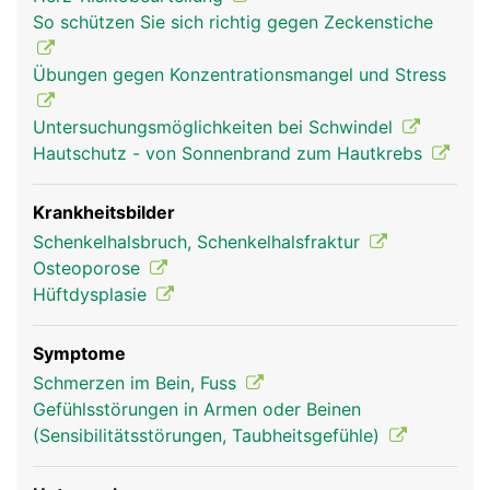
(Schenkelhals), einen langen Schaft und einem
So schützen Sie sich richtig gegen Zeckenstiche
verdickten unteren Ende mit zwei walzenförmigen
Gelenkknorren, die mit dem Schienbein und der
Übungen gegen Konzentrationsmangel und Stress
Kniescheibe das Knie bilden. Der Hüftkopf bildet
mit der Hüftpfanne des Beckens das Hüftgelenk.
Untersuchungsmöglichkeiten bei Schwindel
Der Oberschenkelknochen dient ausserdem als
Hautschutz - von Sonnenbrand zum Hautkrebs
Befestigungsanker für Bänder und Muskeln.
Krankheitsbilder
Schenkelhalsbruch, Schenkelhalsfraktur
Osteoporose
Hüftdysplasie
Symptome
Schmerzen im Bein, Fuss
Gefühlsstörungen in Armen oder Beinen
Oberschenkel Frau
Oberschenkel
(Sensibilitätsstörungen, Taubheitsgefühle)
Mann