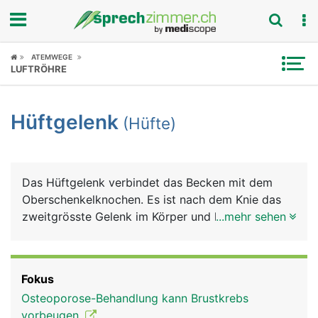
Fokus
ATEMWEGE
LUFTRÖHRE
Krankheitsbilder
Hüftgelenk
(Hüfte)
Symptome
Untersuchungen
Das Hüftgelenk verbindet das Becken mit dem
News
Oberschenkelknochen. Es ist nach dem Knie das
zweitgrösste Gelenk im Körper und hat nach der
...mehr sehen
Ratgeber
Schulter den zweitgrössten Bewegungsumfang.
Das Hüftgelenk ist als Nussgelenk eine
Rubriken
Sonderform des Kugelgelenks, bei dem sich der
Fokus
grösste Anteil des kugelförmigen Kopfes des
Osteoporose-Behandlung kann Brustkrebs
Oberschenkelknochens (Hüftkopf) in der
vorbeugen