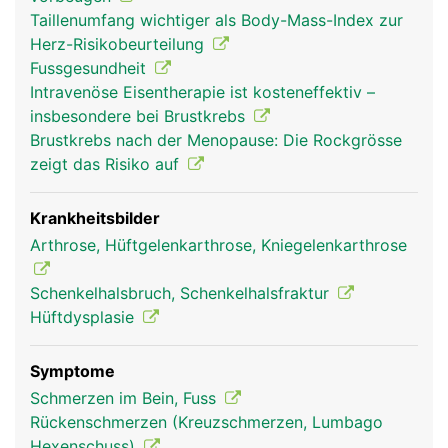
Hüftpfanne des Beckens bewegt. Dadurch ist das
Taillenumfang wichtiger als Body-Mass-Index zur
Bewegungsausmass etwas geringer als beim
Herz-Risikobeurteilung
Kugelgelenk der Schulter. Damit die Gelenke nicht
Fussgesundheit
aufeinander reiben, sind sie mit Gelenkknorpel
Intravenöse Eisentherapie ist kosteneffektiv –
bezogen und in Gelenkschmiere eingebettet. Das
insbesondere bei Brustkrebs
Hüftgelenk wird von einer festen Gelenkkapsel
Brustkrebs nach der Menopause: Die Rockgrösse
umgeben und durch kräftige Bänder und den
zeigt das Risiko auf
umliegenden Muskeln stabilisiert. Die Bewegung
des Beines wird durch das Zusammenspiel von
Gelenk, Bändern und Muskeln ermöglicht.
Krankheitsbilder
Arthrose, Hüftgelenkarthrose, Kniegelenkarthrose
Schenkelhalsbruch, Schenkelhalsfraktur
Hüftdysplasie
Symptome
Schmerzen im Bein, Fuss
Rückenschmerzen (Kreuzschmerzen, Lumbago
Hexenschuss)