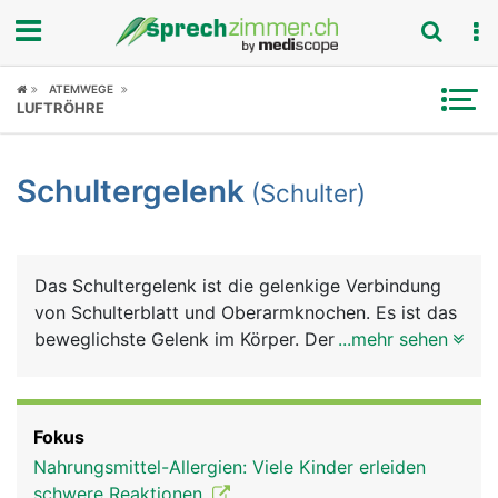
Fokus
ATEMWEGE
LUFTRÖHRE
Krankheitsbilder
Schultergelenk
(Schulter)
Symptome
Untersuchungen
Das Schultergelenk ist die gelenkige Verbindung
News
von Schulterblatt und Oberarmknochen. Es ist das
beweglichste Gelenk im Körper. Der besonders
...mehr sehen
Ratgeber
grosse Bewegungsumfang des Armes wird durch
ein spezielles Kugelgelenk erreicht, bei dem sich
Rubriken
der kugelförmige Kopf des Oberarmknochens in
Fokus
der flachen Gelenkpfanne des Schulterblattes
Nahrungsmittel-Allergien: Viele Kinder erleiden
bewegt. Damit die Knochen nicht aufeinander
schwere Reaktionen