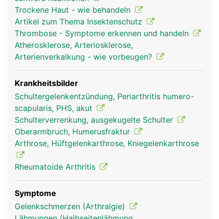
reiben, sind sie mit Gelenkknorpel bezogen und in
Trockene Haut - wie behandeln
Gelenkschmiere eingebettet. Um das sehr
Artikel zum Thema Insektenschutz
bewegliche Schultergelenk stabil zu halten, wird
Thrombose - Symptome erkennen und handeln
es von einer komplexen Struktur aus
Atherosklerose, Arteriosklerose,
Gelenkkapsel, Schleimbeuteln, Bändern sowie vier
Arterienverkalkung - wie vorbeugen?
kleinere Muskeln und deren Sehnen (sogenannte
Rotatorenmanschette) und dem grossen
Schultermuskel (Deltoideus) umgeben. Die
Krankheitsbilder
Bewegung des Armes wird durch das
Schultergelenkentzündung, Periarthritis humero-
Zusammenspiel von Gelenk, Bändern und Muskeln
scapularis, PHS, akut
ermöglicht.
Schulterverrenkung, ausgekugelte Schulter
Oberarmbruch, Humerusfraktur
Arthrose, Hüftgelenkarthrose, Kniegelenkarthrose
Rheumatoide Arthritis
Symptome
Gelenkschmerzen (Arthralgie)
Lähmungen (Halbseitenlähmung,