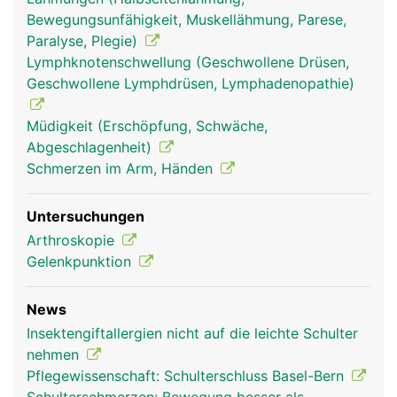
Bewegungsunfähigkeit, Muskellähmung, Parese,
Schultergelenk
Schultergelenk
Paralyse, Plegie)
Frau
Mann
Lymphknotenschwellung (Geschwollene Drüsen,
Geschwollene Lymphdrüsen, Lymphadenopathie)
Müdigkeit (Erschöpfung, Schwäche,
Abgeschlagenheit)
Schmerzen im Arm, Händen
Untersuchungen
Arthroskopie
Gelenkpunktion
News
Insektengiftallergien nicht auf die leichte Schulter
nehmen
Pflegewissenschaft: Schulterschluss Basel-Bern