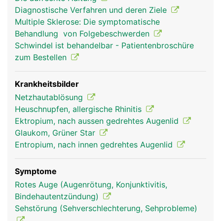
oder schliessen (Pupille) und so die Intensität des
Diagnostische Verfahren und deren Ziele
einfallenden Lichts regulieren. Die Sehrezeptoren
Multiple Sklerose: Die symptomatische
auf der Netzhaut (Retina) an der Rückfläche des
Behandlung von Folgebeschwerden
Auges wandeln das Licht in elektrische
Schwindel ist behandelbar - Patientenbroschüre
Nervensignale um, die über den Sehnerven zum
zum Bestellen
Sehzentrum im Hirn geleitet werden und dort das
Bild erzeugen, das wir sehen. Dadurch dass der
Mensch zwei Augen besitzt, die von mehreren
Krankheitsbilder
Augenmuskeln genau koordiniert werden, ist ein
Netzhautablösung
dreidimensionales (räumliches) Sehen möglich.
Heuschnupfen, allergische Rhinitis
Ektropium, nach aussen gedrehtes Augenlid
Glaukom, Grüner Star
Entropium, nach innen gedrehtes Augenlid
Symptome
Rotes Auge (Augenrötung, Konjunktivitis,
Bindehautentzündung)
Sehstörung (Sehverschlechterung, Sehprobleme)