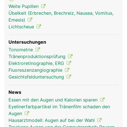
Augen und Sehen
Augen und Sehen
Weite Pupillen
Frau
Mann
Übelkeit (Erbrechen, Brechreiz, Nausea, Vomitus,
Emesis)
Lichtscheue
Untersuchungen
Tonometrie
Tränenproduktionsprüfung
Elektroretinographie, ERG
Fluoreszenzangiographie
Gesichtsfelduntersuchung
News
Essen mit den Augen und Kalorien sparen
Eyelinerfarbpartikel im Tränenfilm schaden den
Augen
Hausarztmodell: Augen auf bei der Wahl