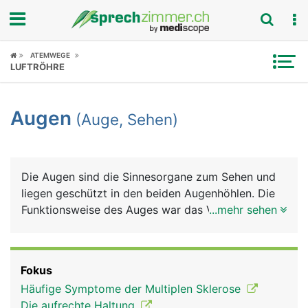
Fokus
ATEMWEGE
LUFTRÖHRE
Krankheitsbilder
Augen
(Auge, Sehen)
Symptome
Untersuchungen
Die Augen sind die Sinnesorgane zum Sehen und
News
liegen geschützt in den beiden Augenhöhlen. Die
Funktionsweise des Auges war das Vorbild für die
...mehr sehen
Ratgeber
Entwicklung des Fotoapparats: Eine Linse bündelt
das Licht und durch ihren unterschiedlichen
Rubriken
Krümmungsradius wird das Bild "scharf" eingestellt
Fokus
(Akkommodation). Die Regenbogenhaut (Iris), die
Häufige Symptome der Multiplen Sklerose
Blende beim Fotoapparat, kann sich weiter öffnen
Die aufrechte Haltung