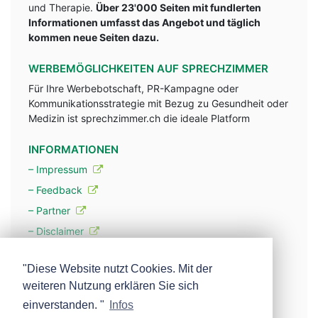
und Therapie.
Über 23'000 Seiten mit fundlerten
Informationen umfasst das Angebot und täglich
kommen neue Seiten dazu.
WERBEMÖGLICHKEITEN AUF SPRECHZIMMER
Für Ihre Werbebotschaft, PR-Kampagne oder
Kommunikationsstrategie mit Bezug zu Gesundheit oder
Medizin ist sprechzimmer.ch die ideale Platform
INFORMATIONEN
– Impressum
– Feedback
– Partner
– Disclaimer
– Datenschutzerklärung / Privacy Policy
"Diese Website nutzt Cookies. Mit der
weiteren Nutzung erklären Sie sich
– Werbung
einverstanden. "
Infos
– Mehr über unsere Experten