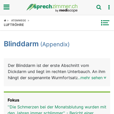
Fokus
ATEMWEGE
LUFTRÖHRE
Krankheitsbilder
Blinddarm
(Appendix)
Symptome
Untersuchungen
Der Blinddarm ist der erste Abschnitt vom
News
Dickdarm und liegt im rechten Unterbauch. An ihm
hängt der sogenannte Wurmfortsatz, der
...mehr sehen
Ratgeber
Appendix. Die Funktion von Blinddarm und
Appendix ist nicht genau bekannt. Sie scheinen
Rubriken
aber eine Bedeutung für das Immunsystem zu
Fokus
haben, da dort sehr viele Abwehrzellen
''Die Schmerzen bei der Monatsblutung wurden mit
(Lymphozyten) im Gewebe zu finden sind.
den Jahren immer schlimmer'' - Bericht einer