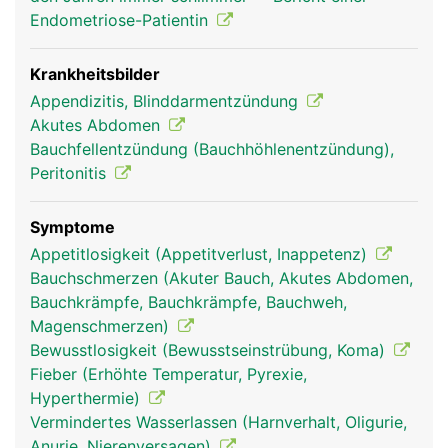
Endometriose-Patientin
Krankheitsbilder
Appendizitis, Blinddarmentzündung
Akutes Abdomen
Bauchfellentzündung (Bauchhöhlenentzündung),
Peritonitis
blinddarm frau
blinddarm mann
Symptome
Appetitlosigkeit (Appetitverlust, Inappetenz)
Bauchschmerzen (Akuter Bauch, Akutes Abdomen,
Bauchkrämpfe, Bauchkrämpfe, Bauchweh,
Magenschmerzen)
Bewusstlosigkeit (Bewusstseinstrübung, Koma)
Fieber (Erhöhte Temperatur, Pyrexie,
Hyperthermie)
Vermindertes Wasserlassen (Harnverhalt, Oligurie,
Anurie, Nierenversagen)