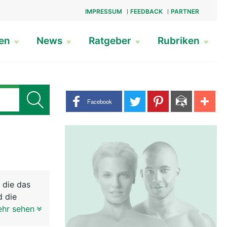
IMPRESSUM
FEEDBACK
PARTNER
gen
News
Ratgeber
Rubriken
Share buttons
Facebook
 die das
d die
be haben
ehr sehen