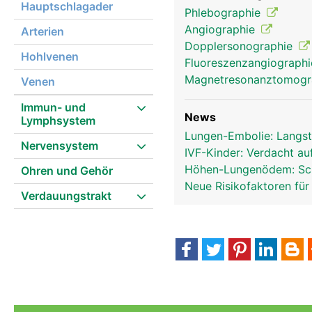
Hauptschlagader
Phlebographie
Angiographie
Arterien
Dopplersonographie
Hohlvenen
Fluoreszenzangiograph
Magnetresonanztomog
Venen
Immun- und
News
Lymphsystem
Lungen-Embolie: Langst
Nervensystem
IVF-Kinder: Verdacht au
Höhen-Lungenödem: Sch
Ohren und Gehör
Neue Risikofaktoren f
Verdauungstrakt