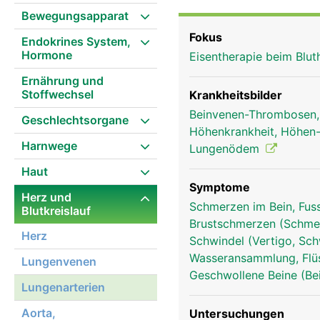
Bewegungsapparat
Fokus
Endokrines System,
Hormone
Eisentherapie beim Blu
Ernährung und
Stoffwechsel
Krankheitsbilder
Beinvenen-Thrombosen
Geschlechtsorgane
Höhenkrankheit, Höhe
Harnwege
Lungenödem
Haut
Symptome
Herz und
Schmerzen im Bein, Fus
Blutkreislauf
Brustschmerzen (Schmer
Herz
Schwindel (Vertigo, Sch
Wasseransammlung, Flü
Lungenvenen
Geschwollene Beine (Be
Lungenarterien
lungenvenen mann
Aorta,
Untersuchungen