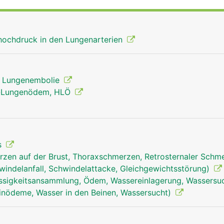
thochdruck in den Lungenarterien
, Lungenembolie
n-Lungenödem, HLÖ
s
zen auf der Brust, Thoraxschmerzen, Retrosternaler Schm
windelanfall, Schwindelattacke, Gleichgewichtsstörung)
ssigkeitsansammlung, Ödem, Wassereinlagerung, Wassersu
inödeme, Wasser in den Beinen, Wassersucht)
lungenarterien frau