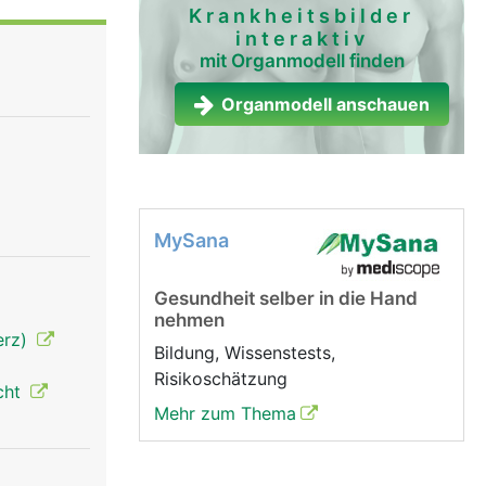
Krankheitsbilder
interaktiv
mit Organmodell finden
Organmodell anschauen
MySana
Gesundheit selber in die Hand
nehmen
erz)
Bildung, Wissenstests,
Risikoschätzung
cht
Mehr zum Thema