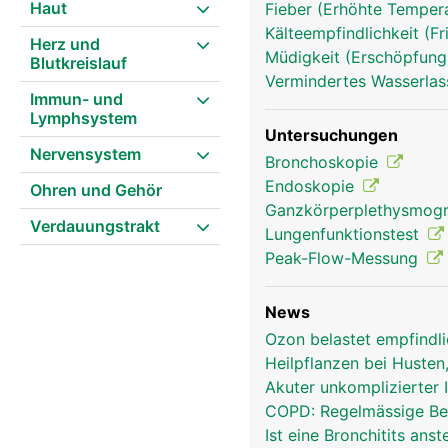
Haut
Fieber (Erhöhte Tempera
Kälteempfindlichkeit (Fr
Herz und
Müdigkeit (Erschöpfung
Blutkreislauf
Vermindertes Wasserlass
Immun- und
Lymphsystem
Untersuchungen
Nervensystem
Bronchoskopie
Atemwege Frau
Endoskopie
Ohren und Gehör
Ganzkörperplethysmog
Verdauungstrakt
Lungenfunktionstest
Peak-Flow-Messung
News
Ozon belastet empfind
Heilpflanzen bei Husten
Akuter unkomplizierter 
COPD: Regelmässige Bew
Ist eine Bronchitits an