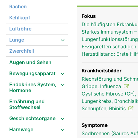
Auf dem Weg zur Lunge w
Rachen
die gut durchbluteten 
Fokus
Kehlkopf
ausgestattet sind. Je k
Die häufigsten Erkran
durchblutet. Die Schlei
Luftröhre
Starkes Immunsystem – 
Pollen, Bakterien) und 
Lungenfunktionsstörunge
Lunge
den Rachen wo er entwe
E-Zigaretten schädigen
die Atemluft durch die 
Zwerchfell
Herzstillstand: Erste H
empfindlich und werden
Augen und Sehen
Entzündungen dauerhaft
Krankheitsbilder
Bewegungsapparat
Riechstörung und Schm
Endokrines System,
Grippe, Influenza
Hormone
Cystische Fibrose (CF)
Lungenkrebs, Bronchial
Ernährung und
Stoffwechsel
Schnupfen, Rhinitis
Geschlechtsorgane
Symptome
Harnwege
Sodbrennen (Saures Auf