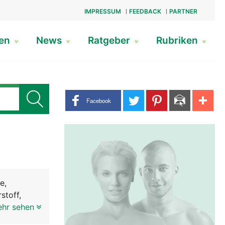
IMPRESSUM
FEEDBACK
PARTNER
gen
News
Ratgeber
Rubriken
Share buttons
Facebook
e,
stoff,
rden die
ehr sehen
 Atemwege.