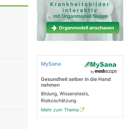
folgt über
Krankheitsbilder
interaktiv
n
mit Organmodell finden
rmung
. Staub,
Organmodell anschauen
 zurück in
igung wird
 sind sehr
sche
MySana
Gesundheit selber in die Hand
nehmen
Bildung, Wissenstests,
Risikoschätzung
Mehr zum Thema