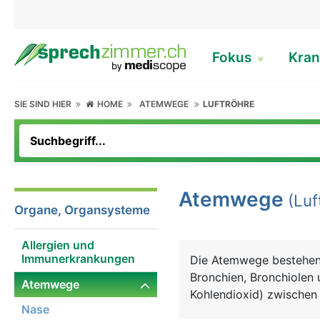
Fokus
Kran
SIE SIND HIER
HOME
ATEMWEGE
LUFTRÖHRE
Atemwege
(Luf
Organe, Organsysteme
Allergien und
Immunerkrankungen
Die Atemwege bestehen 
Bronchien, Bronchiolen 
Atemwege
Kohlendioxid) zwischen 
Nase
Atemwege als obere Ate