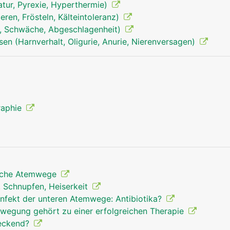
tur, Pyrexie, Hyperthermie)
ieren, Frösteln, Kälteintoleranz)
, Schwäche, Abgeschlagenheit)
en (Harnverhalt, Oligurie, Anurie, Nierenversagen)
Atemwege Mann
Atemwege Mann Kop
raphie
liche Atemwege
, Schnupfen, Heiserkeit
Infekt der unteren Atemwege: Antibiotika?
egung gehört zu einer erfolgreichen Therapie
steckend?