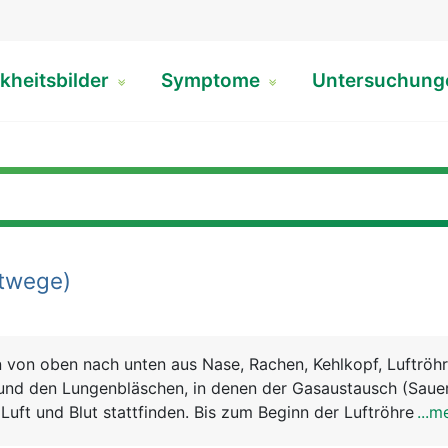
kheitsbilder
Symptome
Untersuchun
twege)
von oben nach unten aus Nase, Rachen, Kehlkopf, Luftröhr
und den Lungenbläschen, in denen der Gasaustausch (Sauer
Luft und Blut stattfinden. Bis zum Beginn der Luftröhre we
...m
mwege bezeichnet, von der Luftröhre abwärts als untere