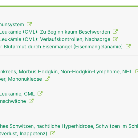
ien und Viren erkennen und vernichten können. Ausserdem 
te Blutkörperchen (Erythrozyten) und Blutplättchen (Throm
t.
mmunsystem
 Leukämie (CML): Zu Beginn kaum Beschwerden
Leukämie (CML): Verlaufskontrollen, Nachsorge
r Blutarmut durch Eisenmangel (Eisenmangelanämie)
nkrebs, Morbus Hodgkin, Non-Hodgkin-Lymphome, NHL
eber, Mononukleose
 Leukämie, CML
unschwäche
hes Schwitzen, nächtliche Hyperhidrose, Schwitzen im Sch
tverlust, Inappetenz)