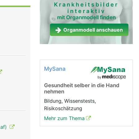
werden in
Krankheitsbilder
interaktiv
bozyten)
mit Organmodell finden
Organmodell anschauen
MySana
Gesundheit selber in die Hand
nehmen
Bildung, Wissenstests,
Risikoschätzung
Mehr zum Thema
laf)