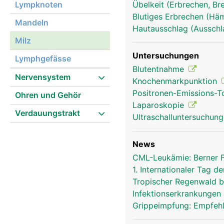
Lympknoten
Übelkeit (Erbrechen, Br
Blutiges Erbrechen (Hä
milz frau
Mandeln
Hautausschlag (Ausschl
Milz
Untersuchungen
Lymphgefässe
Blutentnahme
Nervensystem
Knochenmarkpunktion
Positronen-Emissions-
Ohren und Gehör
Laparoskopie
Verdauungstrakt
Ultraschalluntersuchun
News
CML-Leukämie: Berner 
1. Internationaler Tag
Tropischer Regenwald bi
Infektionserkrankungen 
Grippeimpfung: Empfeh