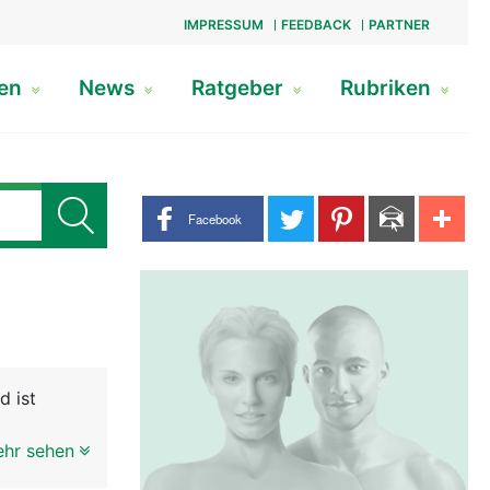
IMPRESSUM
FEEDBACK
PARTNER
gen
News
Ratgeber
Rubriken
Share buttons
Facebook
d ist
s
ehr sehen