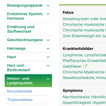
Fremdstoffe wie Bakter
Bewegungsapparat
der Milz überalterte ro
Fokus
Endokrines System,
aussortiert und abgebau
Hormone
Abwehrsystem oder I
Chronische myeloische
Ernährung und
Chronische myeloische 
Stoffwechsel
Vom Eisenmangel bis zu
Geschlechtsorgane
Harnwege
Krankheitsbilder
Lymphome, Lymphdrüse
Haut
Pfeiffersches Drüsenfi
Herz und
Gelbfieber
Blutkreislauf
Chronische Myeloische
Abwehrschwäche, Imm
Immun- und
Lymphsystem
Symptome
Knochenmark
Nachtschweiss (nächtlic
Thymusdrüse
Appetitlosigkeit (Appeti