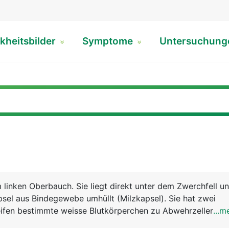
kheitsbilder
Symptome
Untersuchun
m linken Oberbauch. Sie liegt direkt unter dem Zwerchfell un
sel aus Bindegewebe umhüllt (Milzkapsel). Sie hat zwei
reifen bestimmte weisse Blutkörperchen zu Abwehrzellen de
...m
 sogenannten B- und T-Lymphozyten, die als "Killerzellen"