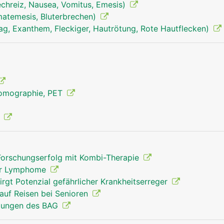
echreiz, Nausea, Vomitus, Emesis)
matemesis, Bluterbrechen)
milz mann
ag, Exanthem, Fleckiger, Hautrötung, Rote Hautflecken)
Tomographie, PET
g
Forschungserfolg mit Kombi-Therapie
 der Lymphome
rgt Potenzial gefährlicher Krankheitserreger
auf Reisen bei Senioren
lungen des BAG