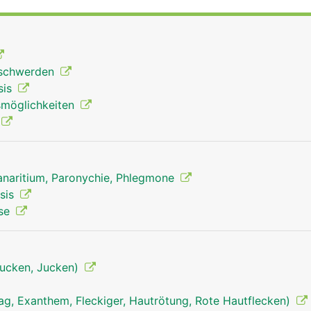
gut durchblutet, weshalb die eigentlich durchsichtige Nagel
er Nagelwurzel findet sich die Lunula (lateinisch für "kleine
 weisse Fleck muss aber nicht immer sichtbar sein. Der N
alerweise rosa durchscheinende Nagelbett von der Nagelwur
eschwerden
nägel wachsen schneller (etwa 1 mm pro Woche) als Fussnäg
sis
l schützen die Finger und Zehen vor Verletzungen, sie erl
smöglichkeiten
 von kleinen Gegenstände und verschaffen Erleichterung w
eine kosmetisch-kulturelle Bedeutung.
Panaritium, Paronychie, Phlegmone
asis
ose
tjucken, Jucken)
ag, Exanthem, Fleckiger, Hautrötung, Rote Hautflecken)