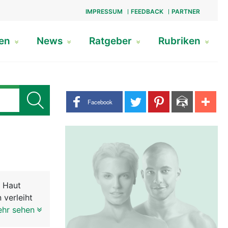
IMPRESSUM
FEEDBACK
PARTNER
gen
News
Ratgeber
Rubriken
Share buttons
Facebook
r Haut
 verleiht
die in der
ehr sehen
ach vorne.