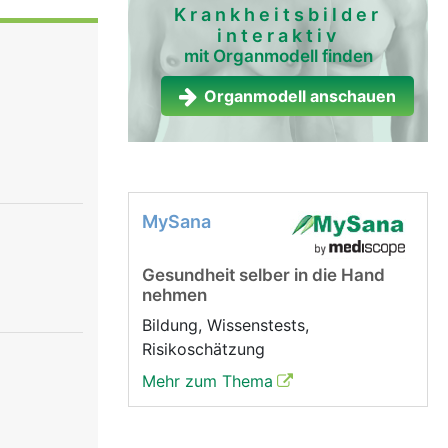
platte rosa
Krankheitsbilder
interaktiv
r Mond").
mit Organmodell finden
agelmond
zel
Organmodell anschauen
el (etwa 1
eichtern
enn es
MySana
Gesundheit selber in die Hand
nehmen
Bildung, Wissenstests,
Risikoschätzung
Mehr zum Thema