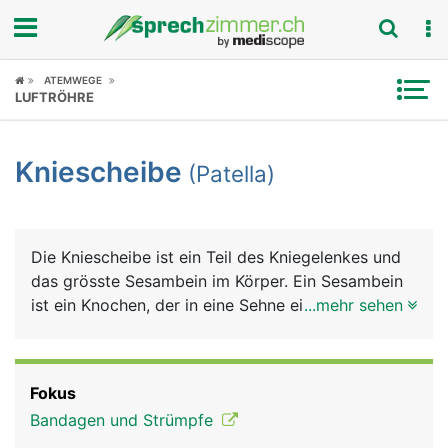
Fokus
ATEMWEGE
LUFTRÖHRE
Krankheitsbilder
Kniescheibe
(Patella)
Symptome
Untersuchungen
Die Kniescheibe ist ein Teil des Kniegelenkes und
News
das grösste Sesambein im Körper. Ein Sesambein
ist ein Knochen, der in eine Sehne eingelagert ist,
...mehr sehen
Ratgeber
bei der Kniescheibe ist es die Sehne des
vierköpfigen Oberschenkelmuskels, die vorne am
Rubriken
Knie zum Schienbein zieht. Die Kniescheibe ist
Fokus
dreieckig, mit der Spitze nach unten zeigend. Sie
Bandagen und Strümpfe
sorgt erstens für eine Reibungsminderung der