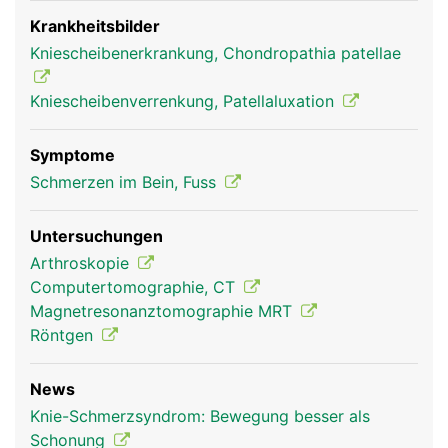
genannten Sehne bei der Kniebeugung und
zweitens verstärkt sie die Kraft des
Krankheitsbilder
Oberschenkelmuskels auf den Unterschenkel, da
Kniescheibenerkrankung, Chondropathia patellae
sie wie ein Hebel wirkt. Dadurch kann die vordere
Oberschenkelmuskulatur das Bein auch bei
Kniescheibenverrenkung, Patellaluxation
gebeugtem Knie wieder strecken.
Symptome
Schmerzen im Bein, Fuss
Untersuchungen
Arthroskopie
Computertomographie, CT
Magnetresonanztomographie MRT
Röntgen
Kniescheibe Frau
News
Knie-Schmerzsyndrom: Bewegung besser als
Schonung