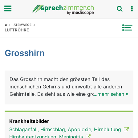
Fokus
ATEMWEGE
LUFTRÖHRE
Krankheitsbilder
Grosshirn
Symptome
Untersuchungen
Das Grosshirn macht den grössten Teil des
News
menschlichen Gehirns und umwölbt alle anderen
Gehirnteile. Es sieht aus wie eine grosse, faltige
...mehr sehen
Ratgeber
Walnuss und besteht aus zwei Hälften, der rechten
und linken Hirnhälfte. In der Mitte sind sie durch
Rubriken
einen Balken verbunden, über den der
Krankheitsbilder
Informationsaustausch zwischen beiden
Schlaganfall, Hirnschlag, Apoplexie, Hirnblutung
Hirnhälften stattfindet. Die rechte Hirnhälfte
Hirnhautentzündung, Meningitis