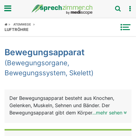
Fokus
ATEMWEGE
LUFTRÖHRE
Krankheitsbilder
Bewegungsapparat
Symptome
(Bewegungsorgane,
Untersuchungen
Bewegungssystem, Skelett)
News
Ratgeber
Der Bewegungsapparat besteht aus Knochen,
Gelenken, Muskeln, Sehnen und Bänder. Der
Rubriken
Bewegungsapparat gibt dem Körper Halt und
...mehr sehen
Stütze für den aufrechten Gang, dient der
Fortbewegung und der Feinmotorik (Greifen und
Halten). Weitere Aufgaben sind Schutz der inneren