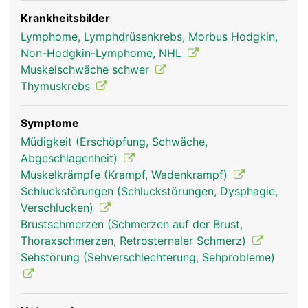
Der Thymus ist wesentlich für den Aufbau und die
Prägung der körpereigenen Abwehr
Krankheitsbilder
(Immunsystem) verantwortlich. In ihm werden
Lymphome, Lymphdrüsenkrebs, Morbus Hodgkin,
bestimmte Abwehrzellen - die T-Lymphozyten, die
Non-Hodgkin-Lymphome, NHL
zu den weissen Blutkörperchen gehören -
Muskelschwäche schwer
produziert und auf ihre Aufgabe vorbereitet.
Thymuskrebs
Später übernehmen diese Aufgabe das
Knochenmark, die Lymphknoten und die Milz. Der
Symptome
Thymus produziert ausserdem Thymushormone,
Müdigkeit (Erschöpfung, Schwäche,
die unter anderem das Körperwachstum, den
Abgeschlagenheit)
Knochenstoffwechsel und den Energiehaushalt
Muskelkrämpfe (Krampf, Wadenkrampf)
unterstützen. Schon den alten Griechen war
Schluckstörungen (Schluckstörungen, Dysphagie,
bekannt, dass die Thymusdrüse die
Verschlucken)
"Lebensenergie" steuert: Das griechische Wort
Brustschmerzen (Schmerzen auf der Brust,
"thymos" bedeutet Lebensenergie.
Thoraxschmerzen, Retrosternaler Schmerz)
Sehstörung (Sehverschlechterung, Sehprobleme)