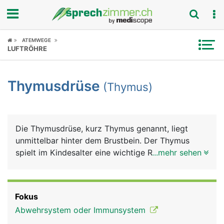
Fokus
ATEMWEGE
LUFTRÖHRE
Krankheitsbilder
Thymusdrüse
(Thymus)
Symptome
Untersuchungen
Die Thymusdrüse, kurz Thymus genannt, liegt
News
unmittelbar hinter dem Brustbein. Der Thymus
spielt im Kindesalter eine wichtige Rolle bei der
...mehr sehen
Ratgeber
Ausbildung des Immunsystems. In seiner Funktion
nimmt er bis zur Geschlechtsreife (Pubertät) an
Rubriken
Grösse zu (etwa so gross wie eine Kinderfaust),
Fokus
danach verkümmert er im Laufe des Lebens und
Abwehrsystem oder Immunsystem
liegt im Alter nur noch als kleiner Geweberest vor.