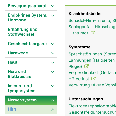
Bewegungsapparat
Krankheitsbilder
Endokrines System,
Hormone
Schädel-Hirn-Trauma, S
Schlaganfall, Hirnschla
Ernährung und
Hirntumor
Stoffwechsel
Geschlechtsorgane
Symptome
Harnwege
Sprachstörungen (Sprec
Lähmungen (Halbseitenl
Haut
Plegie)
Herz und
Vergesslichkeit (Gedäch
Blutkreislauf
Hörverlust
Verwirrung (Akute Verwi
Immun- und
Lymphsystem
Untersuchungen
Nervensystem
Elektroenzephalograph
Mittelhirn Frau
Hirn
Gesichtsfelduntersuch