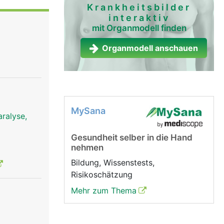
Krankheitsbilder
interaktiv
mit Organmodell finden
Organmodell anschauen
MySana
ralyse,
Gesundheit selber in die Hand
nehmen
Bildung, Wissenstests,
Risikoschätzung
Mehr zum Thema