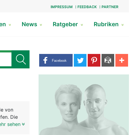
IMPRESSUM
FEEDBACK
PARTNER
gen
News
Ratgeber
Rubriken
Share buttons
Facebook
le von
fen. Die
olle der
ehr sehen