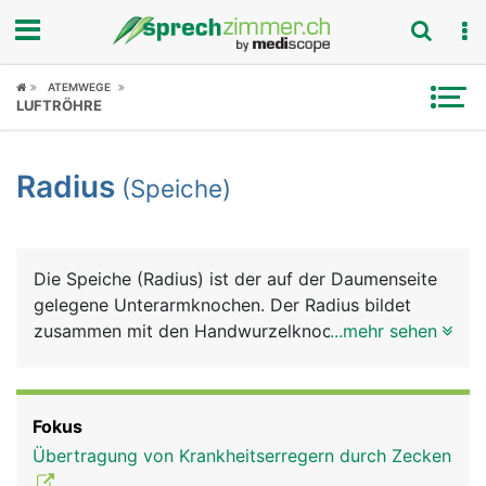
Fokus
ATEMWEGE
LUFTRÖHRE
Krankheitsbilder
Radius
(Speiche)
Symptome
Untersuchungen
Die Speiche (Radius) ist der auf der Daumenseite
News
gelegene Unterarmknochen. Der Radius bildet
zusammen mit den Handwurzelknochen den
...mehr sehen
Ratgeber
grössten Teil des Handgelenks, am Ellbogengelenk
hat sie nur einen kleinen Anteil. Der Radiusbruch
Rubriken
ist der häufigste Knochenbruch überhaupt.
Fokus
Übertragung von Krankheitserregern durch Zecken