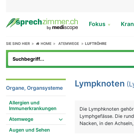
Fokus
Kran
SIE SIND HIER
HOME
ATEMWEGE
LUFTRÖHRE
Lympknoten
(L
Organe, Organsysteme
Allergien und
Immunerkrankungen
Die Lymphknoten gehöre
Lymphgefässe. Die rund
Atemwege
Nacken, in den Achseln,
Augen und Sehen
erbsen- bis bohnenförm