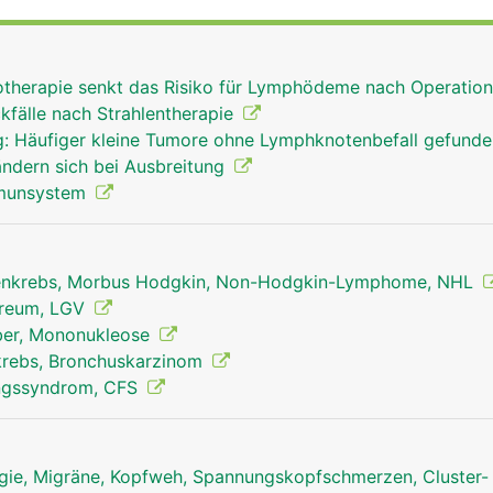
n die in der Lymphe mitgeschleppten Fremdkörper und
d machen sie unschädlich. Einige Stoffe (z.B. Glasstaub, Ko
weise auch in den Lymphknoten eingelagert, wenn sie der K
iotherapie senkt das Risiko für Lymphödeme nach Operatio
en Lymphknoten wird ausserdem ein Teil der Lymphozyten (
kfälle nach Strahlentherapie
t, die als "Abwehrpolizei" ständig durch das Blut- und
: Häufiger kleine Tumore ohne Lymphknotenbefall gefund
ouillieren und der körpereigenen Abwehr dienen. Ausserde
ändern sich bei Ausbreitung
mphe konzentriert (eingedickt).
mmunsystem
nkrebs, Morbus Hodgkin, Non-Hodgkin-Lymphome, NHL
reum, LGV
eber, Mononukleose
krebs, Bronchuskarzinom
ngssyndrom, CFS
ie, Migräne, Kopfweh, Spannungskopfschmerzen, Cluster-