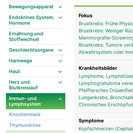
Die Lymphknoten fange
Bewegungsapparat
Krankheitserreger ab un
Fokus
Endokrines System,
Farbstoffe) werden teil
Hormone
Brustkrebs: Frühe Phys
ausscheiden kann. In d
Brustkrebs: Weniger Rüc
Blutkörperchen) gebilde
Ernährung und
Mammografie-Screening
Stoffwechsel
Lymphgefässsystem patr
Brustkrebs: Tumore ver
den Lymphknoten die Ly
Geschlechtsorgane
Abwehrsystem oder I
Harnwege
Krankheitsbilder
Haut
Lymphome, Lymphdrüse
Herz und
Lymphogranuloma vene
Blutkreislauf
Pfeiffersches Drüsenfi
Lungenkrebs, Bronchial
Immun- und
Lymphsystem
Chronisches Erschöpfu
Knochenmark
Symptome
Thymusdrüse
Kopfschmerzen (Cephalg