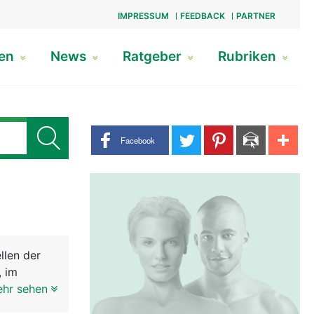
IMPRESSUM
FEEDBACK
PARTNER
gen
News
Ratgeber
Rubriken
Share buttons
Facebook
llen der
, im
 ein
ehr sehen
r gross.