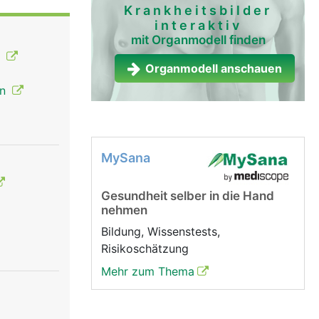
Krankheitsbilder
interaktiv
hle,
mit Organmodell finden
örper nicht
n
weisse
Organmodell anschauen
en
m wird in
MySana
Gesundheit selber in die Hand
nehmen
Bildung, Wissenstests,
Risikoschätzung
Mehr zum Thema