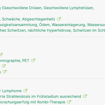
 (Geschwollene Drüsen, Geschwollene Lymphdrüsen,
, Schwäche, Abgeschlagenheit)
ssigkeitsansammlung, Ödem, Wassereinlagerung, Wassersu
hes Schwitzen, nächtliche Hyperhidrose, Schwitzen im Sch
lympknoten mann
Tomographie, PET
g
g
 der Lymphome
rte Strahlendosis im Frühstadium ausreichend
Forschungserfolg mit Kombi-Therapie