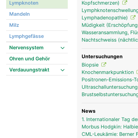
Lympknoten
Kopfschmerzen)
Lymphknotenschwellung
Mandeln
Lymphadenopathie)
Milz
Müdigkeit (Erschöpfung
Wasseransammlung, Flü
Lymphgefässe
Nachtschweiss (nächtlic
lympknoten frau
Nervensystem
Untersuchungen
Ohren und Gehör
Biopsie
Verdauungstrakt
Knochenmarkpunktion
Positronen-Emissions-
Ultraschalluntersuchun
Brustselbstuntersuchun
News
1. Internationaler Tag
Morbus Hodgkin: Halbie
CML-Leukämie: Berner 