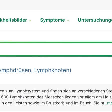
kheitsbilder
Symptome
Untersuchun
ymphdrüsen, Lymphknoten)
n zum Lymphsystem und finden sich an verschiedenen Ste
 600 Lymphknoten des Menschen liegen vor allem am Hals
 in den Leisten sowie im Brustkorb und im Bauch. Sie haben
...m
iges Aussehen und sind normalerweise nur wenige Millimete