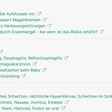
Sie Aufstossen vor
bessert Magenbrennen
 zu Verdauungsstörungen
durch Eisenmangel - bei wem ist das Risiko erhöht?
, Ösophagitis, Refluxösophagitis
ophaguskarzinom
reiattacken beim Baby
lentzündung
hes Schwitzen, nächtliche Hyperhidrose, Schwitzen im Sch
echreiz, Nausea, Vomitus, Emesis)
Atem, Halitosis, Foetor ex ore)