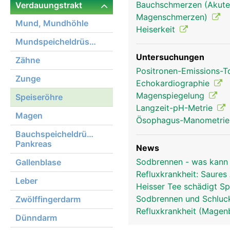
Bauchschmerzen (Akute
Verdauungstrakt
Magenschmerzen)
Mund, Mundhöhle
Heiserkeit
Mundspeicheldrüsen
Untersuchungen
Zähne
Positronen-Emissions-
Zunge
Echokardiographie
Magenspiegelung
Speiseröhre
Langzeit-pH-Metrie
Magen
Ösophagus-Manometri
Bauchspeicheldrüse,
Pankreas
News
Sodbrennen - was kann
Gallenblase
Refluxkrankheit: Saure
Leber
Heisser Tee schädigt Sp
Sodbrennen und Schluck
Zwölffingerdarm
Refluxkrankheit (Magenb
Dünndarm