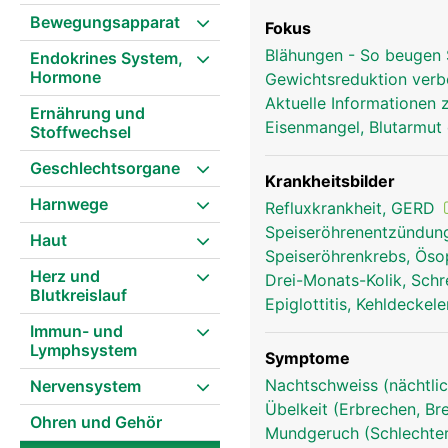
Bewegungsapparat
Fokus
Blähungen - So beugen 
Endokrines System,
Hormone
Gewichtsreduktion ver
Aktuelle Informationen
Ernährung und
Eisenmangel, Blutarmut 
Stoffwechsel
Geschlechtsorgane
Krankheitsbilder
Harnwege
Refluxkrankheit, GERD
Speiseröhrenentzündung
Haut
Speiseröhrenkrebs, Ös
Herz und
Drei-Monats-Kolik, Sch
Blutkreislauf
Epiglottitis, Kehldecke
Immun- und
Lymphsystem
Symptome
Nachtschweiss (nächtlic
Nervensystem
Übelkeit (Erbrechen, Br
Ohren und Gehör
Mundgeruch (Schlechter 