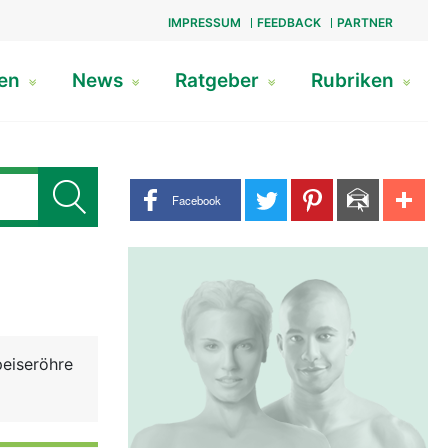
IMPRESSUM
FEEDBACK
PARTNER
gen
News
Ratgeber
Rubriken
Share buttons
Facebook
peiseröhre