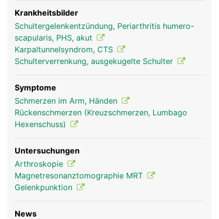
verbunden. Über die Schulterblätter sind die Arme
mit dem Rumpf verbunden. Ausserdem dient es als
Krankheitsbilder
Befestigungsanker für die Rückenmuskulatur
Schultergelenkentzündung, Periarthritis humero-
scapularis, PHS, akut
Karpaltunnelsyndrom, CTS
Schulterverrenkung, ausgekugelte Schulter
Symptome
Schmerzen im Arm, Händen
Rückenschmerzen (Kreuzschmerzen, Lumbago
Hexenschuss)
Schulterblatt Frau
Schulterblatt Mann
Untersuchungen
Arthroskopie
Magnetresonanztomographie MRT
Gelenkpunktion
News