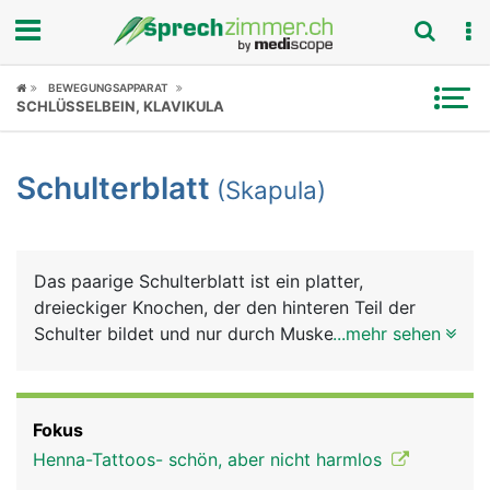
Fokus
BEWEGUNGSAPPARAT
SCHLÜSSELBEIN, KLAVIKULA
Krankheitsbilder
Schulterblatt
(Skapula)
Symptome
Untersuchungen
Das paarige Schulterblatt ist ein platter,
News
dreieckiger Knochen, der den hinteren Teil der
Schulter bildet und nur durch Muskeln mit der
...mehr sehen
Ratgeber
Wirbelsäule verbunden ist. Am seitlichen Rand
bildet das Schulterblatt die Gelenkpfanne für das
Rubriken
Schultergelenk, in der sich der Kopf des
Fokus
Oberarmknochens bewegt. Auch das Schlüsselbein
Henna-Tattoos- schön, aber nicht harmlos
ist seitlich mit dem Schulterblatt gelenkig