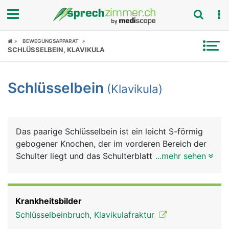
Fokus
BEWEGUNGSAPPARAT
SCHLÜSSELBEIN, KLAVIKULA
Krankheitsbilder
Schlüsselbein
(Klavikula)
Symptome
Untersuchungen
Das paarige Schlüsselbein ist ein leicht S-förmig
News
gebogener Knochen, der im vorderen Bereich der
Schulter liegt und das Schulterblatt mit dem
...mehr sehen
Ratgeber
Brustbein gelenkig verbindet. Es ist auf seiner
gesamten Länge gut unter der Haut sicht- und
Rubriken
tastbar. Schlüsselbein und Schulterblatt bilden
Krankheitsbilder
zusammen den Schultergürtel. Beide haben eine
Schlüsselbeinbruch, Klavikulafraktur
wichtige Funktion bei der Beweglichkeit und