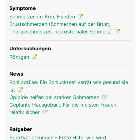
Stabilisierung des Schultergelenks.
Symptome
Schmerzen im Arm, Händen
Brustschmerzen (Schmerzen auf der Brust,
Thoraxschmerzen, Retrosternaler Schmerz)
Untersuchungen
Röntgen
News
Schlüsselbein Frau
Schlüsselbein
Schilddrüse: Ein Schlucktest verrät wie gesund sie
Mann
ist
Opioide helfen bei starken Schmerzen
Geplante Hausgeburt: Für die meisten Frauen
relativ sicher
Ratgeber
Sportverletzungen - Erste Hilfe, wie wird