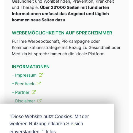
Gesundheit und Wohlbefinden, Prävention, Krankheit
und Therapie.
Über 23'000 Seiten mit fundlerten
Informationen umfasst das Angebot und täglich
kommen neue Seiten dazu.
WERBEMÖGLICHKEITEN AUF SPRECHZIMMER
Für Ihre Werbebotschaft, PR-Kampagne oder
Kommunikationsstrategie mit Bezug zu Gesundheit oder
Medizin ist sprechzimmer.ch die ideale Platform
INFORMATIONEN
– Impressum
– Feedback
– Partner
– Disclaimer
– Datenschutzerklärung / Privacy Policy
"Diese Website nutzt Cookies. Mit der
weiteren Nutzung erklären Sie sich
– Werbung
einverstanden. "
Infos
– Mehr über unsere Experten