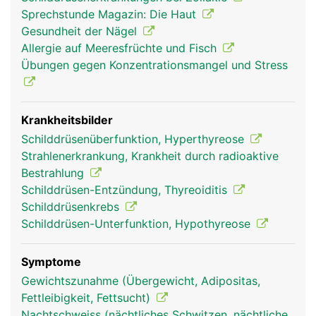
wirken auf fast alle Körperzellen, indem sie den
Sprechstunde Magazin: Die Haut
Stoffwechsel anregen. So haben sie Einfluss auf
Gesundheit der Nägel
Zucker-, Fett- und Eiweisshaushalt, Wärmehaushalt
Allergie auf Meeresfrüchte und Fisch
und Körpertemperatur, Herz- Kreislaufsystem,
Übungen gegen Konzentrationsmangel und Stress
Funktion von Darm, Muskeln und Nervensystem
sowie Gemütsverfassung und Leistungsfähigkeit.
Beim Kind steuern die Schilddrüsenhormone
zudem die Gehirn- und Nervenentwicklung sowie
Krankheitsbilder
das Knochenwachstum. Das Calcitonin ist an der
Schilddrüsenüberfunktion, Hyperthyreose
Feinregulation von Kalzium im Blut beteiligt. Für
Strahlenerkrankung, Krankheit durch radioaktive
die Produktion der Schilddrüsenhormone benötigt
Bestrahlung
die Schilddrüse Jod, das sie aus der Nahrung über
Schilddrüsen-Entzündung, Thyreoiditis
das Blut erhält und speichert.
Schilddrüsenkrebs
Schilddrüsen-Unterfunktion, Hypothyreose
Symptome
Gewichtszunahme (Übergewicht, Adipositas,
Fettleibigkeit, Fettsucht)
Nachtschweiss (nächtliches Schwitzen, nächtliche