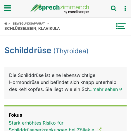
Fokus
BEWEGUNGSAPPARAT
SCHLÜSSELBEIN, KLAVIKULA
Krankheitsbilder
Schilddrüse
(Thyroidea)
Symptome
Untersuchungen
Die Schilddrüse ist eine lebenswichtige
News
Hormondrüse und befindet sich knapp unterhalb
des Kehlkopfes. Sie liegt wie ein Schild vor
...mehr sehen
Ratgeber
Kehlkopf und Luftröhre. Die Schilddrüse hat die
Form eines Schmetterlings mit zwei Flügel, die
Rubriken
über eine Gewebebrücke verbunden sind. Die
Fokus
Schilddrüse produziert Schilddrüsenhormone und
Stark erhöhtes Risiko für
das Hormon Calcitonin. Die Schilddrüsenhormone
Schilddrüsenerkrankungen bei Zöliakie