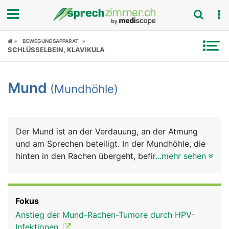
Fokus
BEWEGUNGSAPPARAT
SCHLÜSSELBEIN, KLAVIKULA
Krankheitsbilder
Mund
(Mundhöhle)
Symptome
Untersuchungen
Der Mund ist an der Verdauung, an der Atmung
News
und am Sprechen beteiligt. In der Mundhöhle, die
hinten in den Rachen übergeht, befinden sich die
...mehr sehen
Ratgeber
Zähne und die Zunge. Die gesamte Mundhöhle ist
von einer Schleimhaut ausgekleidet, die im Bereich
Rubriken
der Zähne das Zahnfleisch bildet. Sie wird von den
Fokus
Speicheldrüsen und Schleimzellen der
Anstieg der Mund-Rachen-Tumore durch HPV-
Mundschleimhaut ständig feucht gehalten. Den
Infektionen