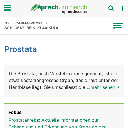
Fokus
BEWEGUNGSAPPARAT
SCHLÜSSELBEIN, KLAVIKULA
Krankheitsbilder
Prostata
Symptome
Untersuchungen
Die Prostata, auch Vorsteherdrüse genannt, ist ein
News
etwa kastaniengrosses Organ, das direkt unter der
Harnblase liegt. Sie umschliesst die Harnröhre
...mehr sehen
Ratgeber
ringförmig. Sie besteht aus vielen Einzeldrüsen
deren Ausführungsgänge in die Harnröhre münden.
Rubriken
Die Vorsteherdrüse gehört, genau wie Hoden,
Fokus
Nebenhoden und Samenleiter, zu den
Prostatakrebs: Aktuelle Informationen zur
Geschlechtsorganen des Mannes.
Behandlung und Erkennung von Krebs an der