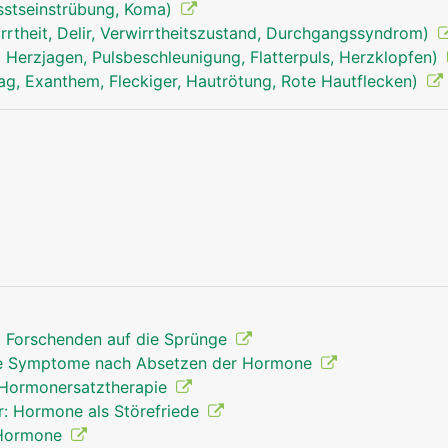
sstseinstrübung, Koma)
rrtheit, Delir, Verwirrtheitszustand, Durchgangssyndrom)
 Herzjagen, Pulsbeschleunigung, Flatterpuls, Herzklopfen)
ag, Exanthem, Fleckiger, Hautrötung, Rote Hautflecken)
Endokrines-System Mann
Kopf Links Fr
t Forschenden auf die Sprünge
kte Symptome nach Absetzen der Hormone
 Hormonersatztherapie
r: Hormone als Störefriede
 Hormone