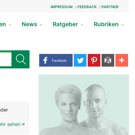
IMPRESSUM
FEEDBACK
PARTNER
gen
News
Ratgeber
Rubriken
Share buttons
Facebook
nder
ehr sehen
ne