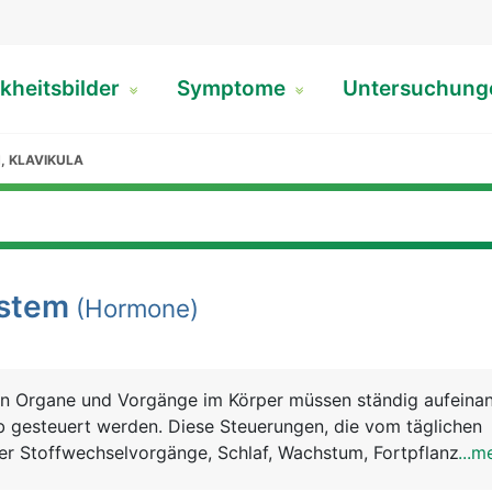
kheitsbilder
Symptome
Untersuchun
, KLAVIKULA
ystem
(Hormone)
len Organe und Vorgänge im Körper müssen ständig aufeina
 gesteuert werden. Diese Steuerungen, die vom täglichen
...m
en reichen, übernehmen weit über 30 verschiedene Hormo