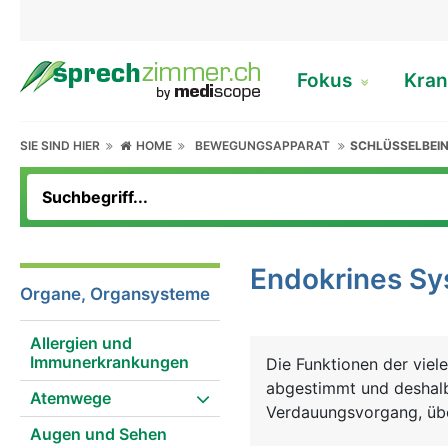
Fokus
Kran
SIE SIND HIER
HOME
BEWEGUNGSAPPARAT
SCHLÜSSELBEIN
Endokrines S
Organe, Organsysteme
Allergien und
Immunerkrankungen
Die Funktionen der vie
abgestimmt und deshalb
Atemwege
Verdauungsvorgang, über Stoffwechselvorgänge, Schlaf, Wachstum, Fortpflanzung bis hin
Augen und Sehen
zum psychischen Befind