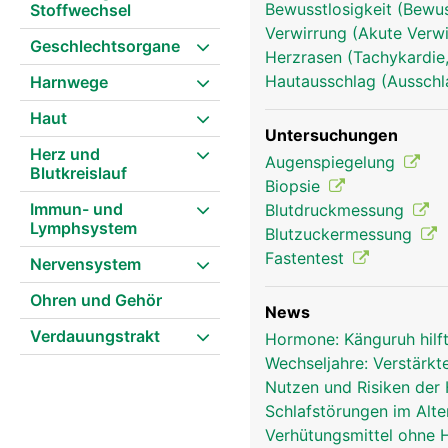
Bewusstlosigkeit (Bewu
Stoffwechsel
Verwirrung (Akute Verwi
Geschlechtsorgane
Herzrasen (Tachykardie,
Hautausschlag (Ausschl
Harnwege
Haut
Untersuchungen
Herz und
Augenspiegelung
Blutkreislauf
Biopsie
Endokrines-System Frau
Immun- und
Blutdruckmessung
Lymphsystem
Blutzuckermessung
Fastentest
Nervensystem
Ohren und Gehör
News
Verdauungstrakt
Hormone: Känguruh hilf
Wechseljahre: Verstär
Nutzen und Risiken der
Schlafstörungen im Alte
Verhütungsmittel ohne