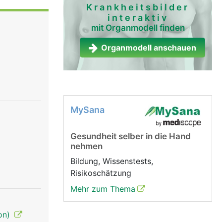
in ihrer
Krankheitsbilder
interaktiv
et, dass
mit Organmodell finden
on), damit
satz dazu
Organmodell anschauen
exokrin =
 der Frau.
rüsen, die
MySana
Gesundheit selber in die Hand
nehmen
Bildung, Wissenstests,
Risikoschätzung
Mehr zum Thema
ion)