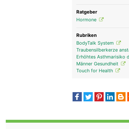
Ratgeber
Hormone
Rubriken
BodyTalk System
Traubensilberkerze ans
Kopf Links Mann
Erhöhtes Asthmarisiko 
Männer Gesundheit
Touch for Health