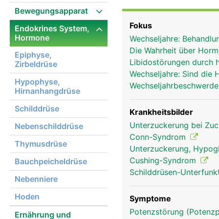
(chemische Botenstoffe
Bewegungsapparat
Gesamtheit als endokri
Fokus
Endokrines System,
die Hormondrüsen ihre H
Hormone
Wechseljahre: Behandl
sie über das Blut an de
Die Wahrheit über Hor
geben exokrine Hormond
Epiphyse,
Libidostörungen durch 
Zirbeldrüse
äussere Sekretion). Zu
Wechseljahre: Sind die
Hirnanhangsdrüse (Hypop
Hypophyse,
Wechseljahrbeschwerde
Bauchspeicheldrüse, die
Hirnanhangdrüse
Zu den exokrinen Drüsen
Schilddrüse
Talgdrüsen, die Tränen
Krankheitsbilder
Unterzuckerung bei Zuc
Nebenschilddrüse
Conn-Syndrom
Thymusdrüse
Unterzuckerung, Hypog
Cushing-Syndrom
Bauchpeicheldrüse
Schilddrüsen-Unterfunk
Nebenniere
Hoden
Symptome
Potenzstörung (Potenzp
Ernährung und