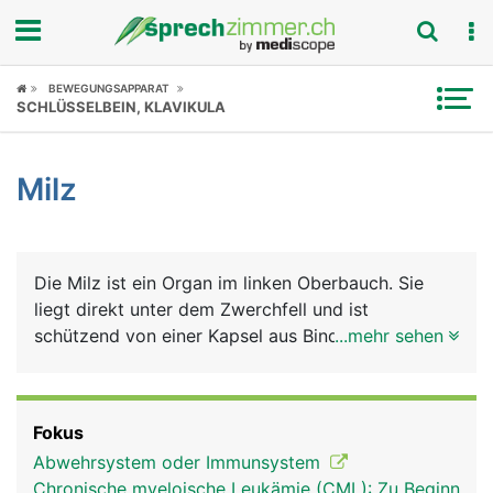
Fokus
BEWEGUNGSAPPARAT
SCHLÜSSELBEIN, KLAVIKULA
Krankheitsbilder
Milz
Symptome
Untersuchungen
Die Milz ist ein Organ im linken Oberbauch. Sie
News
liegt direkt unter dem Zwerchfell und ist
schützend von einer Kapsel aus Bindegewebe
...mehr sehen
Ratgeber
umhüllt (Milzkapsel). Sie hat zwei Hauptaufgaben:
In ihr reifen bestimmte weisse Blutkörperchen zu
Rubriken
Abwehrzellen des Immunsystems heran, die
Fokus
sogenannten B- und T-Lymphozyten, die als
Abwehrsystem oder Immunsystem
"Killerzellen" Fremdstoffe wie Bakterien und Viren
Chronische myeloische Leukämie (CML): Zu Beginn