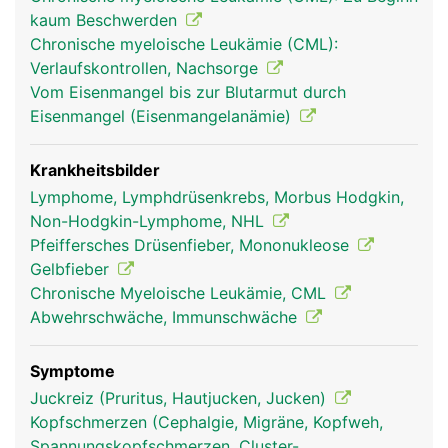
erkennen und vernichten können. Ausserdem
kaum Beschwerden
werden in der Milz überalterte rote Blutkörperchen
Chronische myeloische Leukämie (CML):
(Erythrozyten) und Blutplättchen (Thrombozyten)
Verlaufskontrollen, Nachsorge
aussortiert und abgebaut.
Vom Eisenmangel bis zur Blutarmut durch
Eisenmangel (Eisenmangelanämie)
Krankheitsbilder
Lymphome, Lymphdrüsenkrebs, Morbus Hodgkin,
Non-Hodgkin-Lymphome, NHL
Pfeiffersches Drüsenfieber, Mononukleose
Gelbfieber
Chronische Myeloische Leukämie, CML
Abwehrschwäche, Immunschwäche
milz frau
milz mann
Symptome
Juckreiz (Pruritus, Hautjucken, Jucken)
Kopfschmerzen (Cephalgie, Migräne, Kopfweh,
Spannungskopfschmerzen, Cluster-