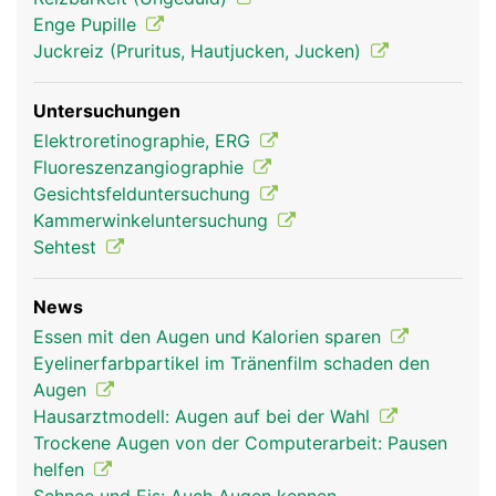
Augen und Sehen
Augen und Sehen
Enge Pupille
Frau
Mann
Juckreiz (Pruritus, Hautjucken, Jucken)
Untersuchungen
Elektroretinographie, ERG
Fluoreszenzangiographie
Gesichtsfelduntersuchung
Kammerwinkeluntersuchung
Sehtest
News
Essen mit den Augen und Kalorien sparen
Eyelinerfarbpartikel im Tränenfilm schaden den
Augen
Hausarztmodell: Augen auf bei der Wahl
Trockene Augen von der Computerarbeit: Pausen
helfen