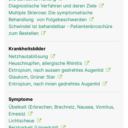
oder schliessen (Pupille) und so die Intensität des
Diagnostische Verfahren und deren Ziele
einfallenden Lichts regulieren. Die Sehrezeptoren
Multiple Sklerose: Die symptomatische
auf der Netzhaut (Retina) an der Rückfläche des
Behandlung von Folgebeschwerden
Auges wandeln das Licht in elektrische
Schwindel ist behandelbar - Patientenbroschüre
Nervensignale um, die über den Sehnerven zum
zum Bestellen
Sehzentrum im Hirn geleitet werden und dort das
Bild erzeugen, das wir sehen. Dadurch dass der
Mensch zwei Augen besitzt, die von mehreren
Krankheitsbilder
Augenmuskeln genau koordiniert werden, ist ein
Netzhautablösung
dreidimensionales (räumliches) Sehen möglich.
Heuschnupfen, allergische Rhinitis
Ektropium, nach aussen gedrehtes Augenlid
Glaukom, Grüner Star
Entropium, nach innen gedrehtes Augenlid
Symptome
Übelkeit (Erbrechen, Brechreiz, Nausea, Vomitus,
Emesis)
Lichtscheue
Reizbarkeit (Ungeduld)