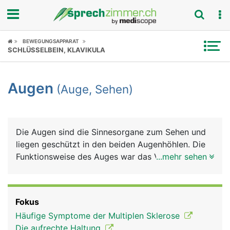
Fokus
BEWEGUNGSAPPARAT
SCHLÜSSELBEIN, KLAVIKULA
Krankheitsbilder
Augen
(Auge, Sehen)
Symptome
Untersuchungen
Die Augen sind die Sinnesorgane zum Sehen und
News
liegen geschützt in den beiden Augenhöhlen. Die
Funktionsweise des Auges war das Vorbild für die
...mehr sehen
Ratgeber
Entwicklung des Fotoapparats: Eine Linse bündelt
das Licht und durch ihren unterschiedlichen
Rubriken
Krümmungsradius wird das Bild "scharf" eingestellt
Fokus
(Akkommodation). Die Regenbogenhaut (Iris), die
Häufige Symptome der Multiplen Sklerose
Blende beim Fotoapparat, kann sich weiter öffnen
Die aufrechte Haltung