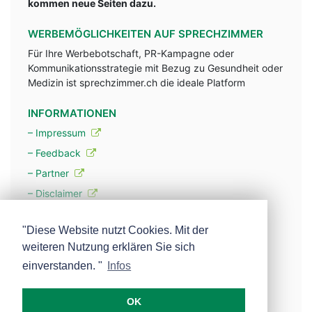
kommen neue Seiten dazu.
WERBEMÖGLICHKEITEN AUF SPRECHZIMMER
Für Ihre Werbebotschaft, PR-Kampagne oder
Kommunikationsstrategie mit Bezug zu Gesundheit oder
Medizin ist sprechzimmer.ch die ideale Platform
INFORMATIONEN
– Impressum
– Feedback
– Partner
– Disclaimer
– Datenschutzerklärung / Privacy Policy
"Diese Website nutzt Cookies. Mit der
weiteren Nutzung erklären Sie sich
– Werbung
einverstanden. "
Infos
– Mehr über unsere Experten
OK