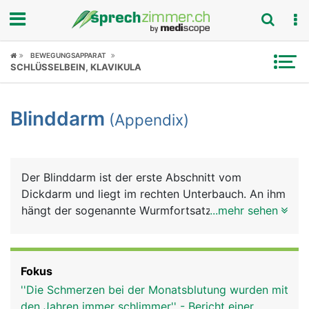
Fokus
BEWEGUNGSAPPARAT
SCHLÜSSELBEIN, KLAVIKULA
Krankheitsbilder
Blinddarm
(Appendix)
Symptome
Untersuchungen
Der Blinddarm ist der erste Abschnitt vom
News
Dickdarm und liegt im rechten Unterbauch. An ihm
hängt der sogenannte Wurmfortsatz, der
...mehr sehen
Ratgeber
Appendix. Die Funktion von Blinddarm und
Appendix ist nicht genau bekannt. Sie scheinen
Rubriken
aber eine Bedeutung für das Immunsystem zu
Fokus
haben, da dort sehr viele Abwehrzellen
''Die Schmerzen bei der Monatsblutung wurden mit
(Lymphozyten) im Gewebe zu finden sind.
den Jahren immer schlimmer'' - Bericht einer