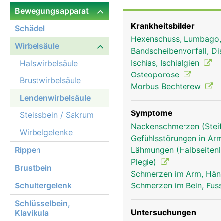
Ischiasnerv, der die Rüc
Bewegungsapparat
endet ausserdem das R
Krankheitsbilder
Schädel
Hexenschuss, Lumbago
Wirbelsäule
Bandscheibenvorfall, Di
Ischias, Ischialgien
Halswirbelsäule
Osteoporose
Brustwirbelsäule
Morbus Bechterew
Lendenwirbelsäule
Symptome
Steissbein / Sakrum
Nackenschmerzen (Stei
Wirbelgelenke
Gefühlsstörungen in Arm
Rippen
Lähmungen (Halbseitenl
Plegie)
Brustbein
Schmerzen im Arm, Hä
Schultergelenk
Schmerzen im Bein, Fus
Schlüsselbein,
Untersuchungen
Klavikula