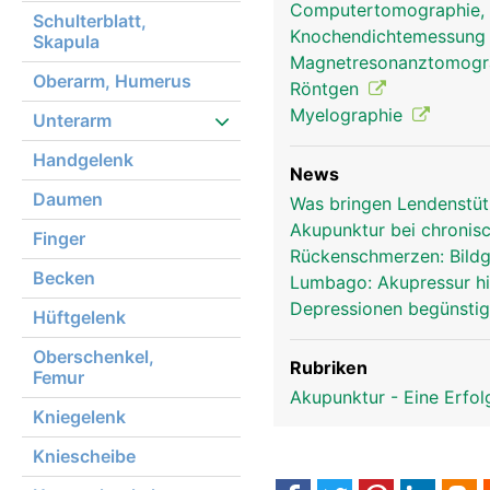
Computertomographie,
Frau
Schulterblatt,
Knochendichtemessun
Skapula
Magnetresonanztomog
Oberarm, Humerus
Röntgen
Myelographie
Unterarm
Handgelenk
News
Daumen
Was bringen Lendenstü
Akupunktur bei chronis
Finger
Rückenschmerzen: Bild
Becken
Lumbago: Akupressur hil
Depressionen begünsti
Hüftgelenk
Oberschenkel,
Rubriken
Femur
Akupunktur - Eine Erfo
Kniegelenk
Kniescheibe