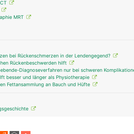
 CT
Mann
g
raphie MRT
tzen bei Rückenschmerzen in der Lendengegend?
chen Rückenbeschwerden hilft
gebende-Diagnoseverfahren nur bei schweren Komplikatio
ft besser und länger als Physiotherapie
gen Fettansammlung an Bauch und Hüfte
lgsgeschichte