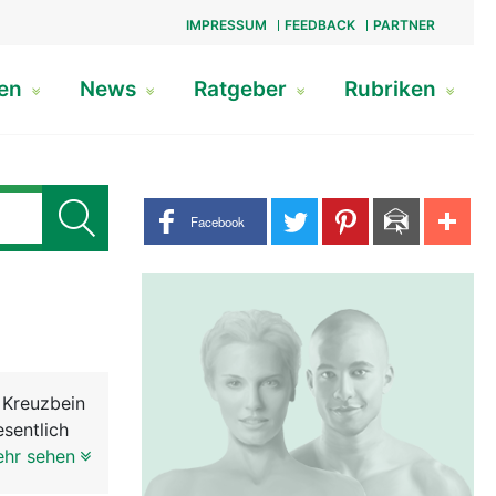
IMPRESSUM
FEEDBACK
PARTNER
gen
News
Ratgeber
Rubriken
Share buttons
Facebook
 Kreuzbein
sentlich
 daher
ehr sehen
 der