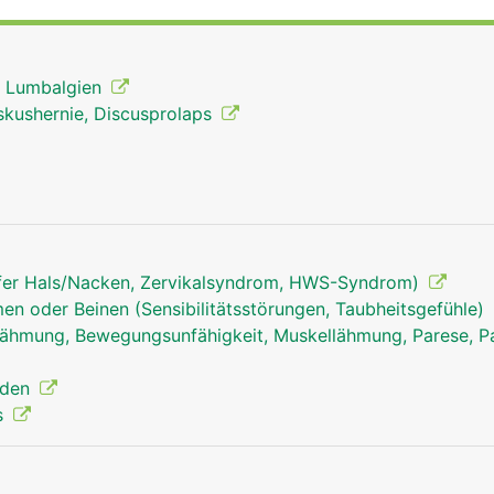
kseite der Beine bis zu den Füssen versorgt. In der Lendenw
ückenmark.
, Lumbalgien
skushernie, Discusprolaps
fer Hals/Nacken, Zervikalsyndrom, HWS-Syndrom)
en oder Beinen (Sensibilitätsstörungen, Taubheitsgefühle)
ähmung, Bewegungsunfähigkeit, Muskellähmung, Parese, Pa
nden
s