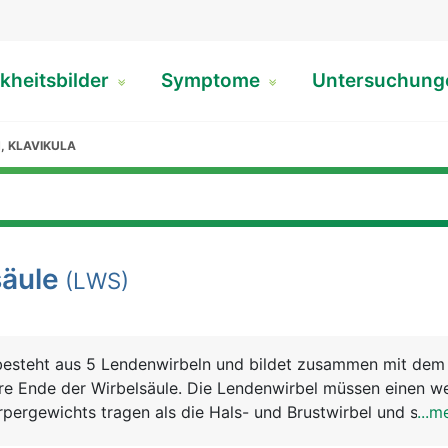
kheitsbilder
Symptome
Untersuchun
, KLAVIKULA
äule
(LWS)
besteht aus 5 Lendenwirbeln und bildet zusammen mit dem
re Ende der Wirbelsäule. Die Lendenwirbel müssen einen we
rpergewichts tragen als die Hals- und Brustwirbel und sind
...m
 den Lendenwirbeln tritt der längste Nerv des Körpers aus,