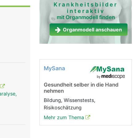
irbelsäule
Krankheitsbilder
interaktiv
mit Organmodell finden
Organmodell anschauen
MySana
Gesundheit selber in die Hand
nehmen
ralyse,
Bildung, Wissenstests,
Risikoschätzung
Mehr zum Thema