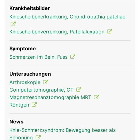
genannten Sehne bei der Kniebeugung und
zweitens verstärkt sie die Kraft des
Krankheitsbilder
Oberschenkelmuskels auf den Unterschenkel, da
Kniescheibenerkrankung, Chondropathia patellae
sie wie ein Hebel wirkt. Dadurch kann die vordere
Oberschenkelmuskulatur das Bein auch bei
Kniescheibenverrenkung, Patellaluxation
gebeugtem Knie wieder strecken.
Symptome
Schmerzen im Bein, Fuss
Untersuchungen
Arthroskopie
Computertomographie, CT
Magnetresonanztomographie MRT
Röntgen
Kniescheibe Frau
News
Knie-Schmerzsyndrom: Bewegung besser als
Schonung