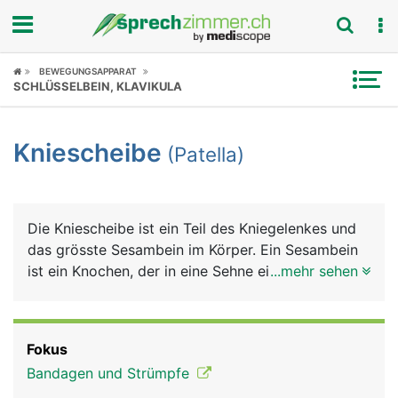
Fokus
BEWEGUNGSAPPARAT
SCHLÜSSELBEIN, KLAVIKULA
Krankheitsbilder
Kniescheibe
(Patella)
Symptome
Untersuchungen
Die Kniescheibe ist ein Teil des Kniegelenkes und
News
das grösste Sesambein im Körper. Ein Sesambein
ist ein Knochen, der in eine Sehne eingelagert ist,
...mehr sehen
Ratgeber
bei der Kniescheibe ist es die Sehne des
vierköpfigen Oberschenkelmuskels, die vorne am
Rubriken
Knie zum Schienbein zieht. Die Kniescheibe ist
Fokus
dreieckig, mit der Spitze nach unten zeigend. Sie
Bandagen und Strümpfe
sorgt erstens für eine Reibungsminderung der