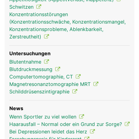
Schwitzen
Konzentrationsstörungen
(Konzentrationsschwäche, Konzentrationsmangel,
Konzentrationsprobleme, Ablenkbarkeit,
Hypophyse-
Hypophyse-
Zerstreutheit)
Hirnanhangdrüse
Hirnanhangdrüse
Frau
Mann
Untersuchungen
Blutentnahme
Blutdruckmessung
Computertomographie, CT
Magnetresonanztomographie MRT
Schilddrüsenszintigraphie
News
Wenn Sportler zu viel wollen
Haarausfall – Normal oder ein Grund zur Sorge?
Bei Depressionen leidet das Herz