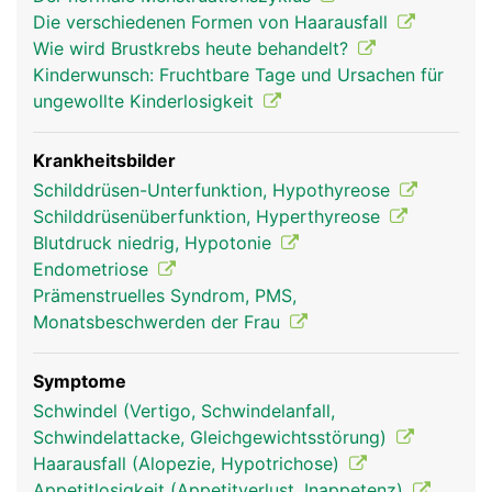
Hypophyse als Hormonsteuerzentrale nahezu das
Die verschiedenen Formen von Haarausfall
gesamte endokrine Hormonsystem. Neben der
Wie wird Brustkrebs heute behandelt?
Produktion eigener Hormone steuert sie die
Kinderwunsch: Fruchtbare Tage und Ursachen für
Hormonproduktion der anderen endokrinen
ungewollte Kinderlosigkeit
Hormondrüsen im Körper. Insgesamt produziert sie
dazu sechs verschiedene Hormone. Die
Hypophyse selbst wird von einem übergeordneten
Krankheitsbilder
Areal im Gehirn - dem Hypothalamus im
Schilddrüsen-Unterfunktion, Hypothyreose
Zwischenhirn - reguliert. Ausserdem reagiert sie
Schilddrüsenüberfunktion, Hyperthyreose
direkt auf die entsprechenden Hormonspiegel im
Blutdruck niedrig, Hypotonie
Blut. Sind beispielsweise genügend
Endometriose
Schilddrüsenhormone im Blut vorhanden, wird die
Prämenstruelles Syndrom, PMS,
Ausschüttung des Steuerhormons für die
Monatsbeschwerden der Frau
Schilddrüse gedrosselt.
Symptome
Schwindel (Vertigo, Schwindelanfall,
Schwindelattacke, Gleichgewichtsstörung)
Haarausfall (Alopezie, Hypotrichose)
Appetitlosigkeit (Appetitverlust, Inappetenz)