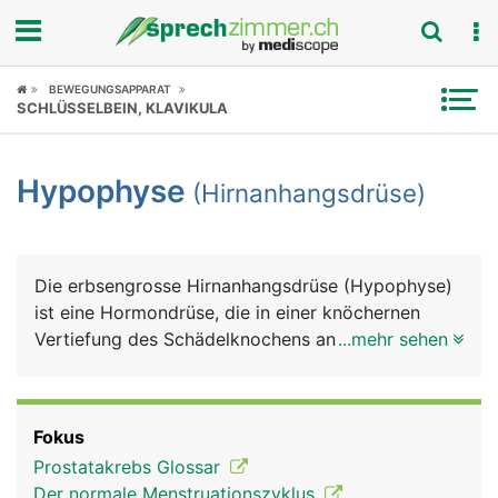
Fokus
BEWEGUNGSAPPARAT
SCHLÜSSELBEIN, KLAVIKULA
Krankheitsbilder
Hypophyse
(Hirnanhangsdrüse)
Symptome
Untersuchungen
Die erbsengrosse Hirnanhangsdrüse (Hypophyse)
News
ist eine Hormondrüse, die in einer knöchernen
Vertiefung des Schädelknochens an der Hirnbasis
...mehr sehen
Ratgeber
liegt. Sie gehört zwar nicht direkt zum Gehirn, ist
aber mit diesem über einen Stiel verbunden. Die
Rubriken
Hirnanhangdrüse besitzt einen Vorderlappen und
Fokus
einen Hinterlappen, die unabhängig voneinander
Prostatakrebs Glossar
arbeiten. In ihrer Funktion kontrolliert die
Der normale Menstruationszyklus