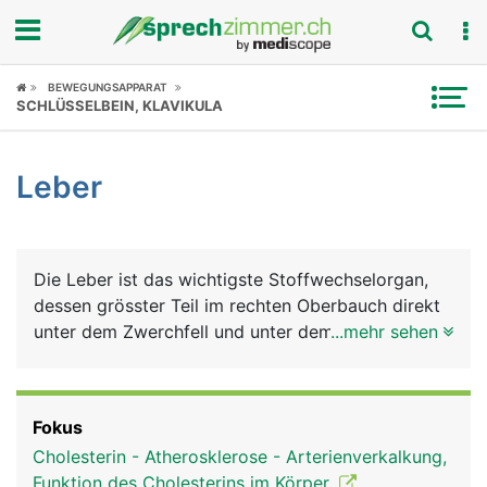
Fokus
BEWEGUNGSAPPARAT
SCHLÜSSELBEIN, KLAVIKULA
Krankheitsbilder
Leber
Symptome
Untersuchungen
Die Leber ist das wichtigste Stoffwechselorgan,
News
dessen grösster Teil im rechten Oberbauch direkt
unter dem Zwerchfell und unter dem rechten
...mehr sehen
Ratgeber
Rippenbogen liegt. Sie besteht aus einem grossen
rechten Lappen und einem kleineren linken Lappen
Rubriken
und besteht aus Milliarden von Leberzellen
Fokus
(Hepatozyten). Die Leber erfüllt viele
Cholesterin - Atherosklerose - Arterienverkalkung,
lebenswichtige Aufgaben: Sie ist gleichzeitig
Funktion des Cholesterins im Körper