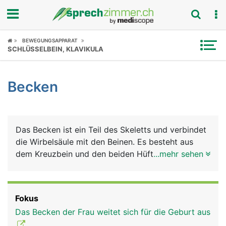
Fokus
BEWEGUNGSAPPARAT
SCHLÜSSELBEIN, KLAVIKULA
Krankheitsbilder
Becken
Symptome
Untersuchungen
Das Becken ist ein Teil des Skeletts und verbindet
News
die Wirbelsäule mit den Beinen. Es besteht aus
dem Kreuzbein und den beiden Hüftbeinen mit
...mehr sehen
Ratgeber
deren 3 Anteilen Darmbein, Sitzbein und
Schambein und bildet eine ringförmige Einheit.
Rubriken
Deshalb wird das Becken auch als Beckenring
Fokus
oder Beckengürtel bezeichnet. Über diesen festen
Das Becken der Frau weitet sich für die Geburt aus
und stabilen Ring wird das Körpergewicht