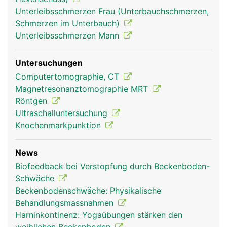
Unterleibsschmerzen Frau (Unterbauchschmerzen,
Schmerzen im Unterbauch)
Unterleibsschmerzen Mann
Untersuchungen
Becken Frau
Becken Mann
Computertomographie, CT
Magnetresonanztomographie MRT
Röntgen
Ultraschalluntersuchung
Knochenmarkpunktion
News
Biofeedback bei Verstopfung durch Beckenboden-
Schwäche
Beckenbodenschwäche: Physikalische
Behandlungsmassnahmen
Harninkontinenz: Yogaübungen stärken den