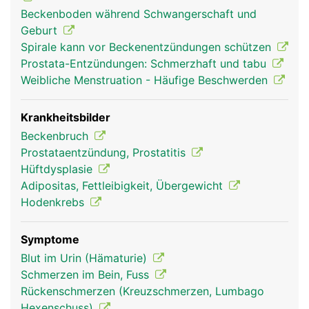
gleichmässig auf die Oberschenkelknochen verteilt
Beckenboden während Schwangerschaft und
und dadurch die aufrechte Haltung und ein
Geburt
sicherer Stand ermöglicht. Wirbelsäule, Becken
Spirale kann vor Beckenentzündungen schützen
und Beine sind durch viele verschiedene Bänder
Prostata-Entzündungen: Schmerzhaft und tabu
und Muskeln miteinander verbunden. Sie geben
Weibliche Menstruation - Häufige Beschwerden
dem Beckengürtel zusätzliche Festigkeit und
Stabilität und ermöglichen die Bewegung der
Beine. Das Becken ist über das Hüftgelenk mit
Krankheitsbilder
dem Oberschenkelknochen verbunden. Im
Beckenbruch
Beckenraum befindet sich ausserdem die
Prostataentzündung, Prostatitis
Beckenorgane: Blase, Mastdarm und die Mehrzahl
Hüftdysplasie
der Geschlechtsorgane. Frauen haben im Vergleich
Adipositas, Fettleibigkeit, Übergewicht
zu Männern ein breiteres Becken und einen
Hodenkrebs
grösseren Beckenausgang um ein Kind gebären zu
können.
Symptome
Blut im Urin (Hämaturie)
Schmerzen im Bein, Fuss
Rückenschmerzen (Kreuzschmerzen, Lumbago
Hexenschuss)