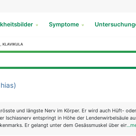
kheitsbilder
Symptome
Untersuchun
, KLAVIKULA
hias)
 grösste und längste Nerv im Körper. Er wird auch Hüft- ode
er Ischiasnerv entspringt in Höhe der Lendenwirbelsäule a
kenmarks. Er gelangt unter dem Gesässmuskel über eine Ö
...m
ckseite des Beines und zieht bis zu den Zehen. In Höhe d