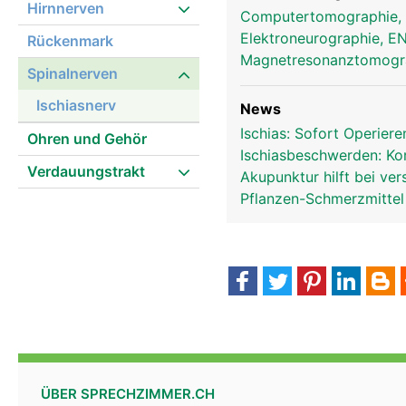
Hirnnerven
Computertomographie,
Elektroneurographie, 
Rückenmark
Magnetresonanztomog
Spinalnerven
ischiasnerv frau
Ischiasnerv
News
Ischias: Sofort Operier
Ohren und Gehör
Ischiasbeschwerden: Kor
Verdauungstrakt
Akupunktur hilft bei v
Pflanzen-Schmerzmittel
ÜBER SPRECHZIMMER.CH