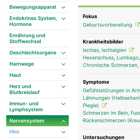
Kniekehle teilt er sich 
Bewegungsapparat
einerseits Schmerz- un
Fokus
Endokrines System,
andererseits Bewegungs
Hormone
Geburtsvorbereitung
Schäden des Ischiasner
Muskelschwächen bzw. 
Ernährung und
Stoffwechsel
Krankheitsbilder
Ischias, Ischialgien
Geschlechtsorgane
Hexenschuss, Lumbago
Harnwege
Chronische Schmerzen, 
Haut
Symptome
Herz und
Gefühlsstörungen in Arm
Blutkreislauf
Lähmungen (Halbseitenl
Immun- und
Plegie)
Lymphsystem
Schmerzen im Bein, Fus
Rückenschmerzen (Kre
Nervensystem
Hirn
Untersuchungen