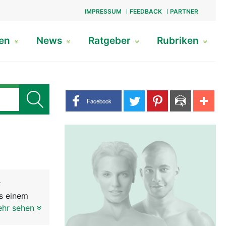
IMPRESSUM
FEEDBACK
PARTNER
gen
News
Ratgeber
Rubriken
Share buttons
Facebook
r
us einem
ffnung im
ehr sehen
er