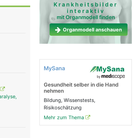
 leitet
Krankheitsbilder
interaktiv
ehirn und
mit Organmodell finden
d Füsse.
Organmodell anschauen
MySana
Gesundheit selber in die Hand
nehmen
ralyse,
Bildung, Wissenstests,
Risikoschätzung
Mehr zum Thema