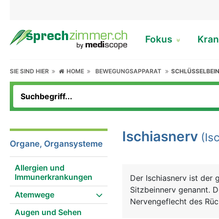
Fokus
Kran
SIE SIND HIER
HOME
BEWEGUNGSAPPARAT
SCHLÜSSELBEIN
Ischiasnerv
(Isc
Organe, Organsysteme
Allergien und
Immunerkrankungen
Der Ischiasnerv ist der
Sitzbeinnerv genannt. D
Atemwege
Nervengeflecht des Rüc
Augen und Sehen
Beckenknochen an die Rü