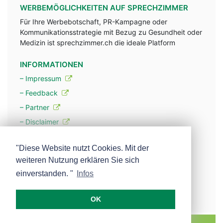
WERBEMÖGLICHKEITEN AUF SPRECHZIMMER
Für Ihre Werbebotschaft, PR-Kampagne oder
Kommunikationsstrategie mit Bezug zu Gesundheit oder
Medizin ist sprechzimmer.ch die ideale Platform
INFORMATIONEN
– Impressum
– Feedback
– Partner
– Disclaimer
– Datenschutzerklärung / Privacy Policy
"Diese Website nutzt Cookies. Mit der
weiteren Nutzung erklären Sie sich
– Werbung
einverstanden. "
Infos
– Mehr über unsere Experten
OK
MEDISCOPE AG E-MAIL:
INFO@MEDISCOPE.CH