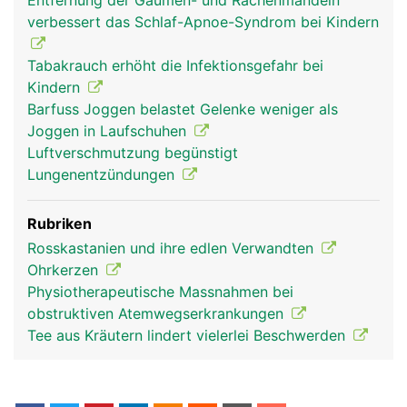
Entfernung der Gaumen- und Rachenmandeln
verbessert das Schlaf-Apnoe-Syndrom bei Kindern
Rachen Mann
Tabakrauch erhöht die Infektionsgefahr bei
Kindern
Barfuss Joggen belastet Gelenke weniger als
Joggen in Laufschuhen
Luftverschmutzung begünstigt
Lungenentzündungen
Rubriken
Rosskastanien und ihre edlen Verwandten
Ohrkerzen
Physiotherapeutische Massnahmen bei
obstruktiven Atemwegserkrankungen
Tee aus Kräutern lindert vielerlei Beschwerden