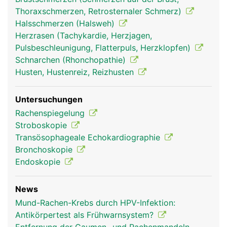
Mittelohr herstellt und für den Druckausgleich
Thoraxschmerzen, Retrosternaler Schmerz)
beim Schlucken sorgt.
Halsschmerzen (Halsweh)
Herzrasen (Tachykardie, Herzjagen,
Pulsbeschleunigung, Flatterpuls, Herzklopfen)
Schnarchen (Rhonchopathie)
Husten, Hustenreiz, Reizhusten
Untersuchungen
Rachenspiegelung
Stroboskopie
Transösophageale Echokardiographie
Rachen Frau
Rachen Mann
Rachen Frau
Bronchoskopie
Endoskopie
News
Mund-Rachen-Krebs durch HPV-Infektion:
Antikörpertest als Frühwarnsystem?