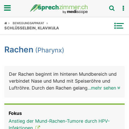
Fokus
BEWEGUNGSAPPARAT
SCHLÜSSELBEIN, KLAVIKULA
Krankheitsbilder
Rachen
(Pharynx)
Symptome
Untersuchungen
Der Rachen beginnt im hinteren Mundbereich und
News
verbindet Nase und Mund mit Speiseröhre und
Luftröhre. Durch den Rachen gelangt einerseits die
...mehr sehen
Ratgeber
Luft über die Luftröhre in die Lunge und
andererseits Nahrung und Flüssigkeiten über die
Rubriken
Speiseröhre in den Magen. Am Beginn der
Fokus
Luftröhre liegt der Kehlkopf mit den
Anstieg der Mund-Rachen-Tumore durch HPV-
Stimmbändern, die der Tonbildung dienen.
Infektionen