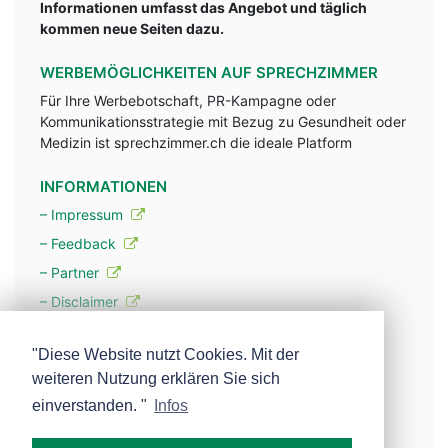
Informationen umfasst das Angebot und täglich
kommen neue Seiten dazu.
WERBEMÖGLICHKEITEN AUF SPRECHZIMMER
Für Ihre Werbebotschaft, PR-Kampagne oder
Kommunikationsstrategie mit Bezug zu Gesundheit oder
Medizin ist sprechzimmer.ch die ideale Platform
INFORMATIONEN
– Impressum
– Feedback
– Partner
– Disclaimer
– Datenschutzerklärung / Privacy Policy
"Diese Website nutzt Cookies. Mit der
weiteren Nutzung erklären Sie sich
– Werbung
einverstanden. "
Infos
– Mehr über unsere Experten