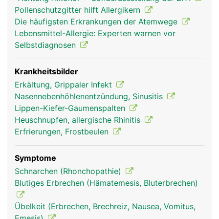
Nasenloch geatmet während sich das andere
Pollenschutzgitter hilft Allergikern
Nasenloch erholt. Das Nasensekret und der
Die häufigsten Erkrankungen der Atemwege
Niessreflex schützen beim Einatmen vor
Lebensmittel-Allergie: Experten warnen vor
Fremdpartikeln. Die Riechschleimhaut besteht aus
Selbstdiagnosen
über 10 Millionen Riechzellen die eine sehr feine
Geruchswahrnehmung ermöglichen. Über die
Verbindung der Nase mit dem Rachenraum übt die
Krankheitsbilder
Nase auch eine wichtige Funktion bei der
Erkältung, Grippaler Infekt
Stimmbildung aus.
Nasennebenhöhlenentzündung, Sinusitis
Lippen-Kiefer-Gaumenspalten
Heuschnupfen, allergische Rhinitis
Erfrierungen, Frostbeulen
Symptome
Schnarchen (Rhonchopathie)
Blutiges Erbrechen (Hämatemesis, Bluterbrechen)
Übelkeit (Erbrechen, Brechreiz, Nausea, Vomitus,
Nase Frau
Nase Mann
Nase Frau
Emesis)