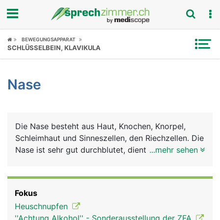
Fokus
BEWEGUNGSAPPARAT
SCHLÜSSELBEIN, KLAVIKULA
Krankheitsbilder
Nase
Symptome
Untersuchungen
Die Nase besteht aus Haut, Knochen, Knorpel,
News
Schleimhaut und Sinneszellen, den Riechzellen. Die
Nase ist sehr gut durchblutet, dient der Atmung
...mehr sehen
Ratgeber
und ist gleichzeitig Riechorgan. Die
Nasenschleimhaut erwärmt und befeuchtet die
Rubriken
Luft beim Einatmen. Beim Ausatmen wird
Fokus
Feuchtigkeit zurückgewonnen. Meist wird
Heuschnupfen
abwechslungsweise (zyklisch) nur durch ein
''Achtung Alkohol'' - Sonderausstellung der ZFA