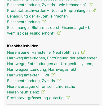
Harnspeicherung und die Harnröhre zur
Blasenentzündung, Zystitis - wie behandeln?
Harnausscheidung.
Prostatabeschwerden – Neuste Empfehlungen
Behandlung der akuten, einfachen
Blasenentzündung
Eisenmangel, Blutarmut durch Eisenmangel - bei
wem ist das Risiko erhöht?
Krankheitsbilder
Nierensteine, Harnsteine, Nephrolithiasis
Harnwegsinfektionen, Entzündung der ableitenden
Harnwege, Entzündungen am Urogenitalsystem,
Harnwegsentzündung, Harnwegsinfekt,
Harnwegsinfekten, HWI
Blasenentzündung, Zystitis
Nierenversagen chronisch, chronische
Niereninsuffizienz
Prostatavergrösserung gutartig