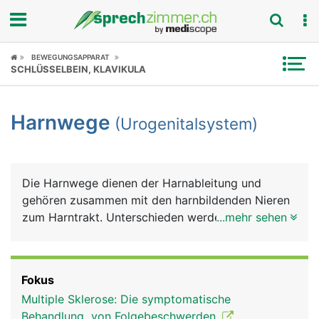
Fokus
BEWEGUNGSAPPARAT
SCHLÜSSELBEIN, KLAVIKULA
Krankheitsbilder
Harnwege
(Urogenitalsystem)
Symptome
Untersuchungen
Die Harnwege dienen der Harnableitung und
News
gehören zusammen mit den harnbildenden Nieren
zum Harntrakt. Unterschieden werden anatomisch
...mehr sehen
Ratgeber
ein oberer und ein unterer Harntrakt. Zum oberen
zählen die Nieren und die Harnleiter (Ureter), zum
Rubriken
unteren die Harnblase und die Harnröhre (Urethra).
Fokus
Die Nieren dienen der Harnbildung, die Harnleiter
Multiple Sklerose: Die symptomatische
zum Harntransport in die Blase, die Harnblase zur
Behandlung von Folgebeschwerden