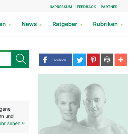
IMPRESSUM
FEEDBACK
PARTNER
gen
News
Ratgeber
Rubriken
Share buttons
Facebook
rgane
nn und
 der Frau.
ehr sehen