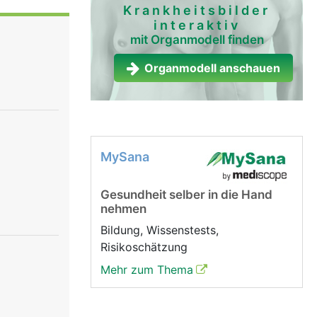
ärmutter,
Krankheitsbilder
interaktiv
nen. Die
mit Organmodell finden
ie zur
 von Urin.
Organmodell anschauen
MySana
Gesundheit selber in die Hand
nehmen
Bildung, Wissenstests,
Risikoschätzung
Mehr zum Thema