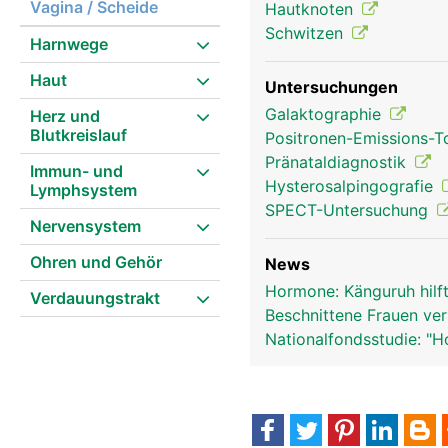
Vagina / Scheide
Hautknoten
Schwitzen
Harnwege
Geschlechtsorgane Frau
Haut
Untersuchungen
Galaktographie
Herz und
Blutkreislauf
Positronen-Emissions-
Pränataldiagnostik
Immun- und
Hysterosalpingografie
Lymphsystem
SPECT-Untersuchung
Nervensystem
Ohren und Gehör
News
Hormone: Känguruh hilf
Verdauungstrakt
Beschnittene Frauen ver
Nationalfondsstudie: "