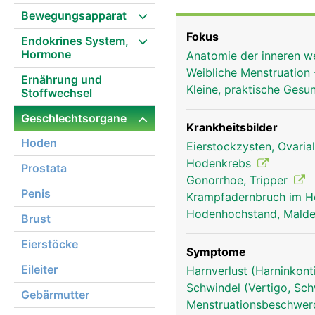
Samenblasen, Samenleite
Bewegungsapparat
Eileiter und Eierstöcke
Fokus
Endokrines System,
Geschlechtsorgane dien
Hormone
Anatomie der inneren w
Befriedigung der sexuel
Weibliche Menstruation
Ernährung und
Kleine, praktische Gesu
Stoffwechsel
Geschlechtsorgane
Krankheitsbilder
Hoden
Eierstockzysten, Ovaria
Hodenkrebs
Prostata
Gonorrhoe, Tripper
Penis
Krampfadernbruch im H
Hodenhochstand, Malde
Brust
Eierstöcke
Symptome
Eileiter
Harnverlust (Harninkont
Schwindel (Vertigo, Sch
Gebärmutter
Menstruationsbeschwe