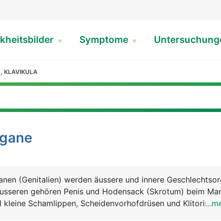
kheitsbilder
Symptome
Untersuchun
, KLAVIKULA
rgane
anen (Genitalien) werden äussere und innere Geschlechtso
äusseren gehören Penis und Hodensack (Skrotum) beim Ma
kleine Schamlippen, Scheidenvorhofdrüsen und Klitoris bei
...m
echtsorganen zählen beim Mann die Hoden, Nebenhoden,