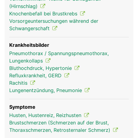
Rippengelenke und Rippenmuskulatur gehoben
(Hirnschlag)
und gesenkt werden, was eine Voraussetzung für
Knochenbefall bei Brustkrebs
die Atmung ist.
Vorsorgeuntersuchungen während der
Schwangerschaft
Krankheitsbilder
Pneumothorax / Spannungspneumothorax,
Lungenkollaps
Bluthochdruck, Hypertonie
Refluxkrankheit, GERD
Rachitis
Lungenentzündung, Pneumonie
Rippen Frau
Rippen Mann
Symptome
Husten, Hustenreiz, Reizhusten
Brustschmerzen (Schmerzen auf der Brust,
Thoraxschmerzen, Retrosternaler Schmerz)