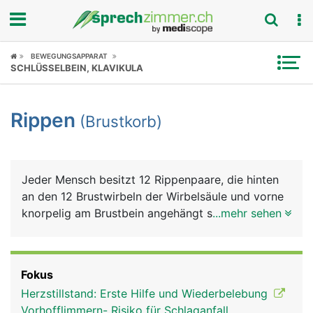
Fokus
BEWEGUNGSAPPARAT
SCHLÜSSELBEIN, KLAVIKULA
Krankheitsbilder
Rippen
(Brustkorb)
Symptome
Untersuchungen
Jeder Mensch besitzt 12 Rippenpaare, die hinten
News
an den 12 Brustwirbeln der Wirbelsäule und vorne
knorpelig am Brustbein angehängt sind. Nur die
...mehr sehen
Ratgeber
Elfte und Zwölfte Rippe ist kürzer und endet nicht
am Brustbein ("fliegende Rippen"). Rippen und
Rubriken
Brustbein bilden zusammen den Brustkorb, der wie
Fokus
ein "knöcherner Käfig" die Lunge und das Herz
Herzstillstand: Erste Hilfe und Wiederbelebung
schützt. Ausserdem kann der Brustkorb über die
Vorhofflimmern- Risiko für Schlaganfall