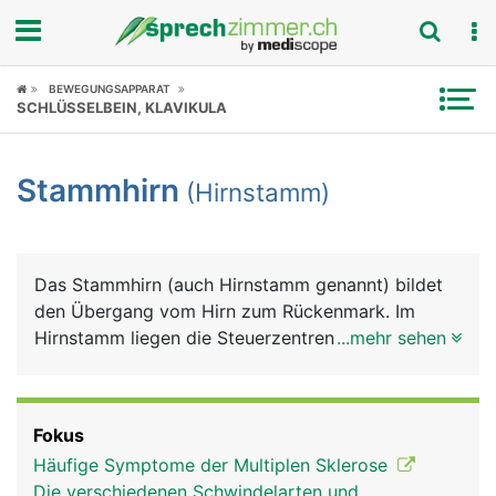
Fokus
BEWEGUNGSAPPARAT
SCHLÜSSELBEIN, KLAVIKULA
Krankheitsbilder
Stammhirn
(Hirnstamm)
Symptome
Untersuchungen
Das Stammhirn (auch Hirnstamm genannt) bildet
News
den Übergang vom Hirn zum Rückenmark. Im
Hirnstamm liegen die Steuerzentren für
...mehr sehen
Ratgeber
lebenswichtige Grundfunktionen wie Atmung,
Herzschlag, Blutdruck, aber auch Urinstinkte (z.B.
Rubriken
Fluchtreflex, sexueller Trieb) sowie Reflexe wie
Fokus
Husten, Niesen und Schlucken.
Häufige Symptome der Multiplen Sklerose
Die verschiedenen Schwindelarten und