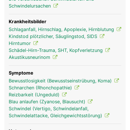
Schwindelursachen
Krankheitsbilder
Schlaganfall, Hirnschlag, Apoplexie, Hirnblutung
Kindstod plötzlicher, Säuglingstod, SIDS
Hirntumor
Schädel-Hirn-Trauma, SHT, Kopfverletzung
Akustikusneurinom
Stammhirn Frau
Stammhirn Mann
Symptome
Bewusstlosigkeit (Bewusstseinstrübung, Koma)
Schnarchen (Rhonchopathie)
Reizbarkeit (Ungeduld)
Blau anlaufen (Zyanose, Blausucht)
Schwindel (Vertigo, Schwindelanfall,
Schwindelattacke, Gleichgewichtsstörung)