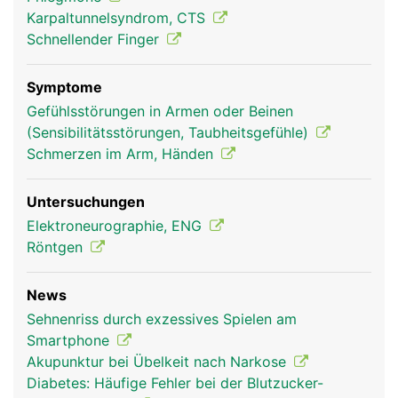
was die Greiffunktion der Hand ermöglicht.
Karpaltunnelsyndrom, CTS
Schnellender Finger
Symptome
Gefühlsstörungen in Armen oder Beinen
(Sensibilitätsstörungen, Taubheitsgefühle)
Schmerzen im Arm, Händen
Untersuchungen
Daumen Frau
Mann
Elektroneurographie, ENG
Röntgen
News
Sehnenriss durch exzessives Spielen am
Smartphone
Akupunktur bei Übelkeit nach Narkose
Diabetes: Häufige Fehler bei der Blutzucker-