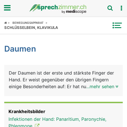
Fokus
BEWEGUNGSAPPARAT
SCHLÜSSELBEIN, KLAVIKULA
Krankheitsbilder
Daumen
Symptome
Untersuchungen
Der Daumen ist der erste und stärkste Finger der
News
Hand. Er weist gegenüber den übrigen Fingern
einige Besonderheiten auf: Er hat nur 2
...mehr sehen
Ratgeber
Fingerknochen (die restlichen Finger haben 3) und
damit nur ein Grund- und Endglied, er besitzt als
Rubriken
einziger Finger einen starken Muskel - den
Krankheitsbilder
Daumenballen - und er ist beweglicher und kann
Infektionen der Hand: Panaritium, Paronychie,
den anderen Fingern gegenübergestellt werden,
Phlegmone