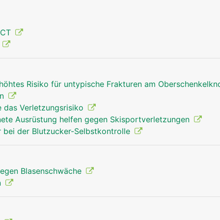
Oberschenkel Mann
 CT
g
rhöhtes Risiko für untypische Frakturen am Oberschenkelk
en
e das Verletzungsrisiko
gnete Ausrüstung helfen gegen Skisportverletzungen
r bei der Blutzucker-Selbstkontrolle
egen Blasenschwäche
n