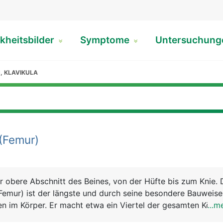
kheitsbilder
Symptome
Untersuchun
, KLAVIKULA
(Femur)
r obere Abschnitt des Beines, von der Hüfte bis zum Knie. 
emur) ist der längste und durch seine besondere Bauweise
n im Körper. Er macht etwa ein Viertel der gesamten Körp
...m
en nach unten aus dem kugeligen Kopf (Hüftkopf), einem ku