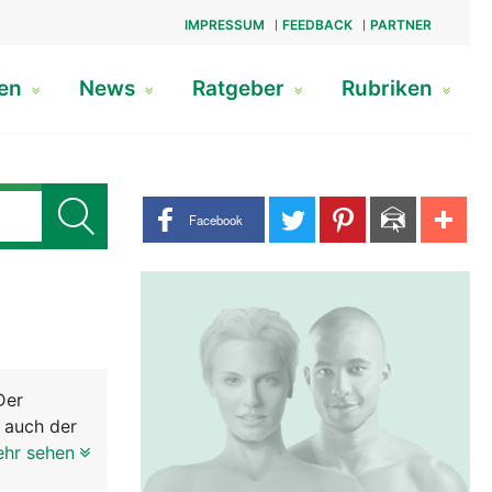
IMPRESSUM
FEEDBACK
PARTNER
gen
News
Ratgeber
Rubriken
Share buttons
Facebook
Der
 auch der
erlänge
ehr sehen
rzen Hals