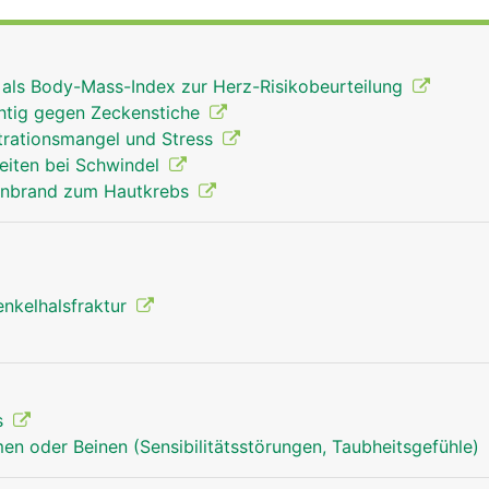
angen Schaft und einem verdickten unteren Ende mit zwei
orren, die mit dem Schienbein und der Kniescheibe das Kn
 der Hüftpfanne des Beckens das Hüftgelenk. Der
r als Body-Mass-Index zur Herz-Risikobeurteilung
ent ausserdem als Befestigungsanker für Bänder und Musk
chtig gegen Zeckenstiche
rationsmangel und Stress
eiten bei Schwindel
enbrand zum Hautkrebs
enkelhalsfraktur
s
en oder Beinen (Sensibilitätsstörungen, Taubheitsgefühle)