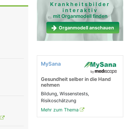
Krankheitsbilder
interaktiv
ie bilden.
mit Organmodell finden
eln.
Organmodell anschauen
MySana
Gesundheit selber in die Hand
nehmen
Bildung, Wissenstests,
Risikoschätzung
Mehr zum Thema