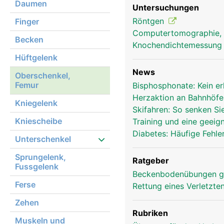
Daumen
Untersuchungen
Röntgen
Finger
Oberschenkel Frau
Computertomographie,
Becken
Knochendichtemessun
Hüftgelenk
News
Oberschenkel,
Femur
Bisphosphonate: Kein e
Herzaktion an Bahnhöf
Kniegelenk
Skifahren: So senken Si
Kniescheibe
Training und eine geei
Diabetes: Häufige Fehle
Unterschenkel
Sprungelenk,
Ratgeber
Fussgelenk
Beckenbodenübungen g
Ferse
Rettung eines Verletzte
Zehen
Rubriken
Muskeln und