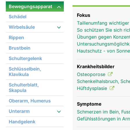
(Schenkelhals), einen l
Bewegungsapparat
walzenförmigen Gelenkkn
Fokus
Schädel
Der Hüftkopf bildet mit
Taillenumfang wichtige
Oberschenkelknochen di
Wirbelsäule
So schützen Sie sich ri
Übungen gegen Konzent
Rippen
Untersuchungsmöglichk
Brustbein
Hautschutz - von Sonn
Schultergelenk
Krankheitsbilder
Schlüsselbein,
Klavikula
Osteoporose
Schenkelhalsbruch, Sch
Schulterblatt,
Hüftdysplasie
Skapula
Oberarm, Humerus
Symptome
Unterarm
Schmerzen im Bein, Fus
Gefühlsstörungen in Arm
Handgelenk