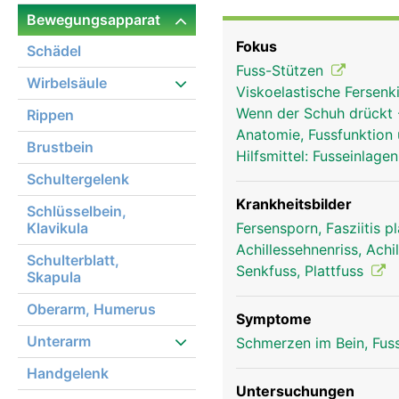
Körper und für die Beu
Bewegungsapparat
Vorfuss (Zehenbereich
Fokus
Schädel
Gehen und Laufen ermög
Fuss-Stützen
Wirbelsäule
Viskoelastische Fersen
Wenn der Schuh drückt
Rippen
Anatomie, Fussfunktion
Brustbein
Hilfsmittel: Fusseinlag
Schultergelenk
Krankheitsbilder
Schlüsselbein,
Klavikula
Fersensporn, Fasziitis p
Achillessehnenriss, Ach
Schulterblatt,
Senkfuss, Plattfuss
Skapula
Oberarm, Humerus
Symptome
Unterarm
Schmerzen im Bein, Fus
Handgelenk
Untersuchungen