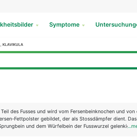
kheitsbilder
Symptome
Untersuchun
, KLAVIKULA
re Teil des Fusses und wird vom Fersenbeinknochen und von
rsen-Fettpolster gebildet, der als Stossdämpfer dient. Das
 Sprungbein und dem Würfelbein der Fusswurzel gelenkig v
...m
senbeins setzt die Achillessehne an. Sie ist die kräftigste