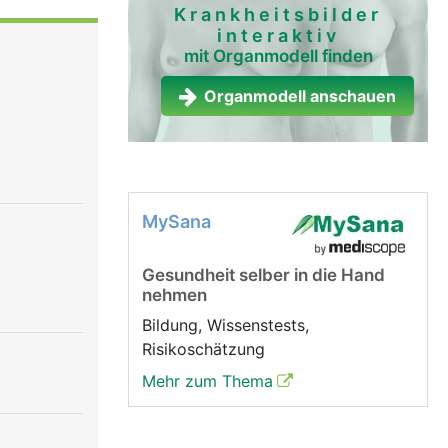
 der
Krankheitsbilder
interaktiv
Boden beim
mit Organmodell finden
Organmodell anschauen
MySana
Gesundheit selber in die Hand
nehmen
Bildung, Wissenstests,
Risikoschätzung
Mehr zum Thema