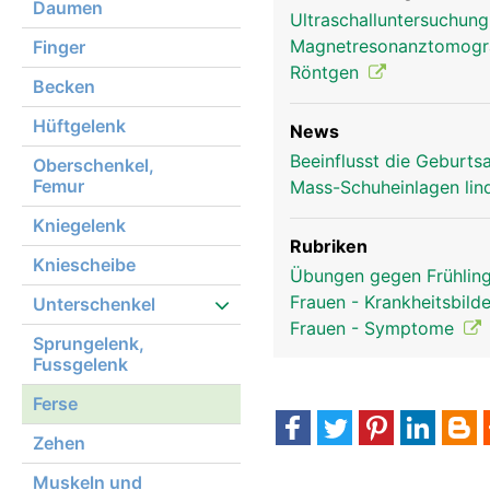
Daumen
Ultraschalluntersuchun
Ferse Frau
Magnetresonanztomog
Finger
Röntgen
Becken
Hüftgelenk
News
Beeinflusst die Geburts
Oberschenkel,
Femur
Mass-Schuheinlagen li
Kniegelenk
Rubriken
Kniescheibe
Übungen gegen Frühlin
Frauen - Krankheitsbild
Unterschenkel
Frauen - Symptome
Sprungelenk,
Fussgelenk
Ferse
Zehen
Muskeln und