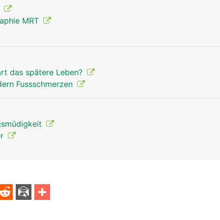
g
Ferse Mann
raphie MRT
art das spätere Leben?
ndern Fussschmerzen
gsmüdigkeit
er