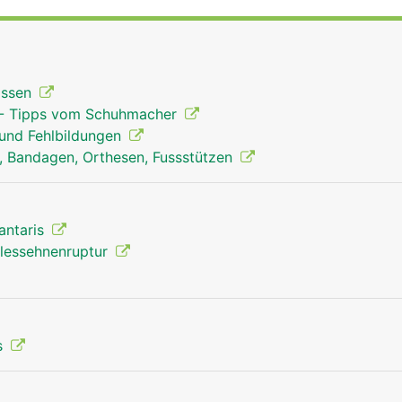
gung im oberen Sprunggelenk verantwortlich. Dadurch wird
) nach unten gezogen und das Abstossen des Fusses vom 
licht.
kissen
 - Tipps vom Schuhmacher
 und Fehlbildungen
en, Bandagen, Orthesen, Fussstützen
lantaris
illessehnenruptur
s