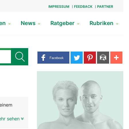
IMPRESSUM
FEEDBACK
PARTNER
gen
News
Ratgeber
Rubriken
Share buttons
Facebook
 einem
erbunden.
ehr sehen
 Sehen im